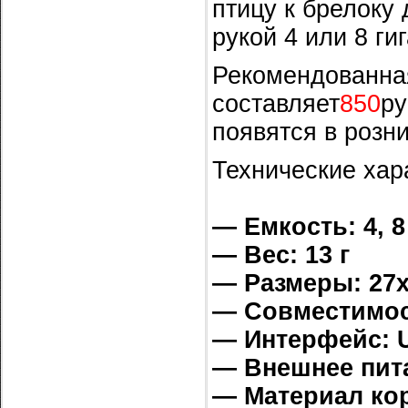
птицу к брелоку 
рукой 4 или 8 ги
Рекомендованна
составляет
850
ру
появятся в розн
Технические хар
— Емкость: 4, 8
— Вес: 13 г
— Размеры: 27
— Совместимост
— Интерфейс: U
— Внешнее пита
— Материал ко