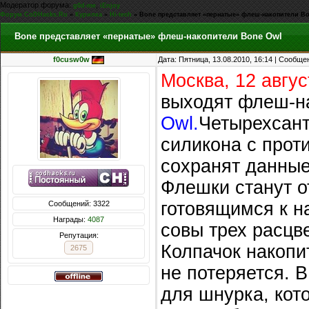
Модератор форума:
,
g0d-me
iEnjoy
Форум CoDHacks.Ru
»
Курилка
»
Hi-tech
»
Bone представляет «пернатые» флеш-накопители B
Bone представляет «пернатые» флеш-накопители Bone Owl
f0cusw0w
Дата: Пятница, 13.08.2010, 16:14 | Сообщ
Москва, 12 авгус
выходят флеш-н
Owl.
Четырехсант
силикона с прот
сохранят данные
Флешки станут о
готовящимся к н
Сообщений: 3322
Награды:
4087
совы трех расцв
Репутация:
Колпачок накопи
2675
не потеряется. 
для шнурка, кот