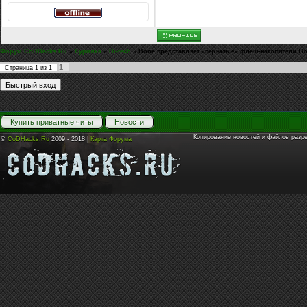
Форум CoDHacks.Ru
»
Курилка
»
Hi-tech
»
Bone представляет «пернатые» флеш-накопители B
1
Страница
1
из
1
Купить приватные читы
Новости
Копирование новостей и файлов разр
©
CoDHacks.Ru
2009 - 2018 |
Карта Форума