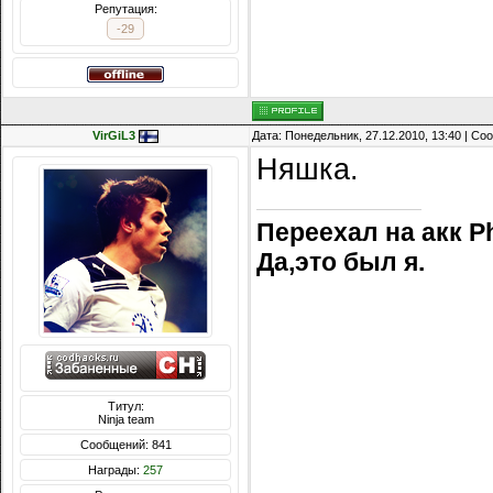
Репутация:
-29
VirGiL3
Дата: Понедельник, 27.12.2010, 13:40 | С
Няшка.
Переехал на акк P
Да,это был я.
Титул:
Ninja team
Сообщений: 841
Награды:
257