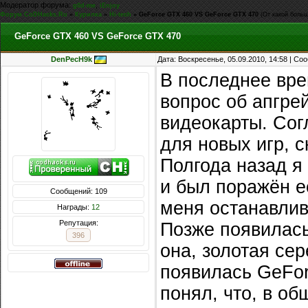
Модератор форума:
,
g0d-me
iEnjoy
Форум CoDHacks.Ru
»
Курилка
»
Hi-tech
»
GeForce GTX 460 VS GeForce GTX 470
(От какой боль
GeForce GTX 460 VS GeForce GTX 470
DenPecH9k
Дата: Воскресенье, 05.09.2010, 14:58 | С
В последнее вре
вопрос об апгрей
видеокарты. Сог
для новых игр, 
Полгода назад я
и был поражён е
Сообщений: 109
меня останавлив
Награды:
12
Репутация:
Позже появилась
396
она, золотая се
появилась GeFor
понял, что, в об