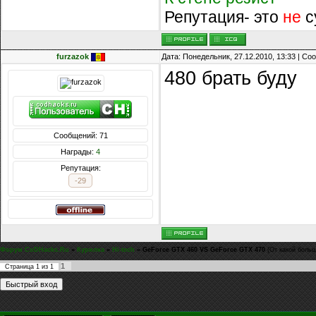
Репутация- это
не
с
furzazok
Дата: Понедельник, 27.12.2010, 13:33 | С
480 брать буду
Сообщений: 71
Награды:
4
Репутация:
-29
Форум CoDHacks.Ru
»
Курилка
»
Hi-tech
»
GeForce GTX 460 VS GeForce GTX 470
(От какой боль
1
Страница
1
из
1