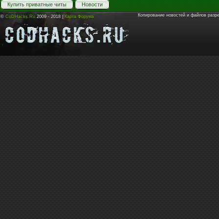
Купить приватные читы
Новости
Копирование новостей и файлов разр
©
CoDHacks.Ru
2009 - 2018 |
Карта Форума