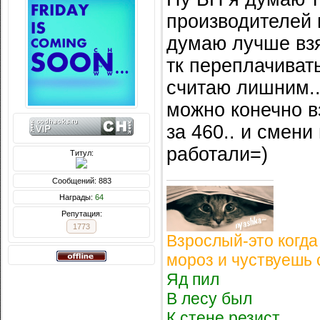
производителей г
думаю лучше взят
тк переплачиват
считаю лишним..
можно конечно вз
за 460.. и смени
работали=)
Титул:
Сообщений: 883
Награды:
64
Репутация:
1773
Взрослый-это когда
мороз и чуствуешь 
Яд пил
В лесу был
К стене резист