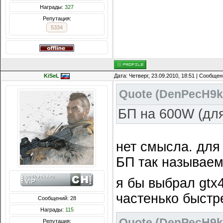
Награды:
327
Репутация:
5334
KiSeL
Дата: Четверг, 23.09.2010, 18:51 | Сообще
Quote
(
DenPecH9k
БП на 600W (для
нет смысла. для 
БП так называе
я бы выбрал gtx4
частенько быстре
Сообщений: 28
Награды:
115
Quote
(
DenPecH9k
Репутация: