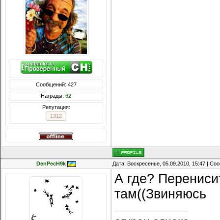
Сообщений: 427
Награды:
62
Репутация:
1312
DenPecH9k
Дата: Воскресенье, 05.09.2010, 15:47 | С
А где? Перениси
там((Звиняюсь