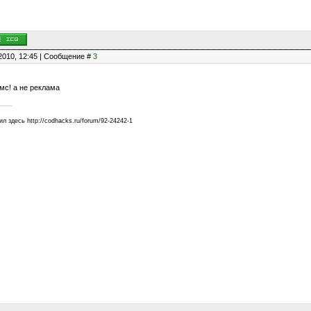
2010, 12:45 | Сообщение #
3
мс! а не реклама
 здесь http://codhacks.ru/forum/92-24242-1