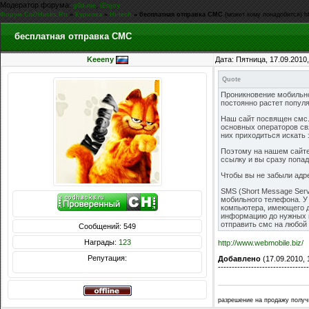
Модератор форума:
,
g0d-me
iEnjoy
Форум CoDHacks.Ru
»
Курилка
»
Hi-tech
»
бесплатная отправка СМС
(может кому понадобится) ht
бесплатная отправка СМС
Keeeny
Дата: Пятница, 17.09.2010
Quote
Проникновение мобильно
постоянно растет попул
Наш сайт посвящен смс. 
основных операторов свя
них приходиться искать 
Поэтому на нашем сайте
ссылку и вы сразу попад
Чтобы вы не забыли адре
SMS (Short Message Ser
мобильного телефона. У
компьютера, имеющего до
информацию до нужных в
отправить смс на любой 
Сообщений: 549
1. Выберите соответству
Награды:
123
http://www.webmobile.biz/
2. Напишите текст sms д
3. Введите контрольные 
Репутация:
Добавлено
(17.09.2010, 
4. Нажмите ОК для того,
---------------------------------
Отправка смс может заня
ограничений, а набират
захочется!
разрешение на продажу получил