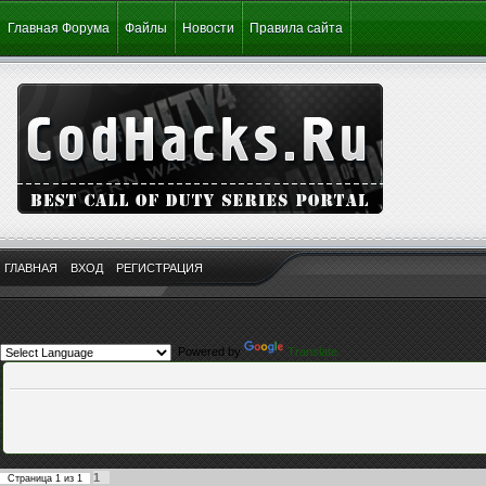
Главная Форума
Файлы
Новости
Правила сайта
ГЛАВНАЯ
ВХОД
РЕГИСТРАЦИЯ
Powered by
Translate
1
Страница
1
из
1