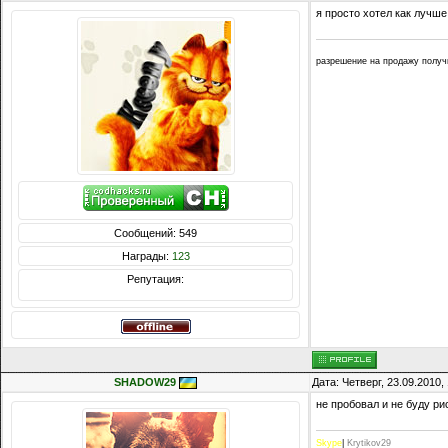
я просто хотел как лучше..
разрешение на продажу получил
Сообщений: 549
Награды:
123
Репутация:
SHADOW29
Дата: Четверг, 23.09.2010
не пробовал и не буду ри
Skype
|
Krytikov29