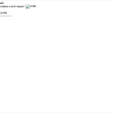
айт.
 симки и всё пашет.
13:09)
------------