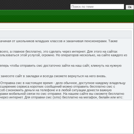
начиная от школьников младших классов и заканчивая пенсионерами. Также
его, а главное бесплатно, это сделать через интернет. Для этого на сайтах
льзоваться этой услугой, огромно. Но операторов несколько, на сайте каждого из
перь чтобы отправить смс достаточно зайти на наш сайт, кликнуть на нужную
занесете сайт в закладки и всегда сможете вернуться на него вновь.
. Отправка смс в настоящее время - дело обычное, доступное каждому владельцу
расширению сервиса коротких сообщений можно отправить бесплатно смс с
особ сэкономить деньги на телефоне и в любой ситуации донести важную
рами мобильной связи по смс отправке. На нашем сайте вы сможете бесплатно
через интернет. Для отправки смс (sms) бесплатно на мегафон, билайн или мтс:
. К тому же отправлять бесплатные смс на мегафон, мтс и билайн можно без
же с нулевым балансом! Отправляйте бесплатно любое количество смс, которое вам