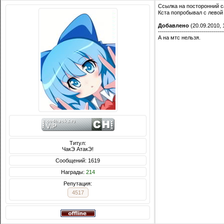
Ссылка на посторонний с
Кста попробывал с левой
Добавлено
(20.09.2010, 
---------------------------------
А на мтс нельзя.
Титул:
ЧакЭ АтакЭ!
Сообщений: 1619
Награды:
214
Репутация:
4517