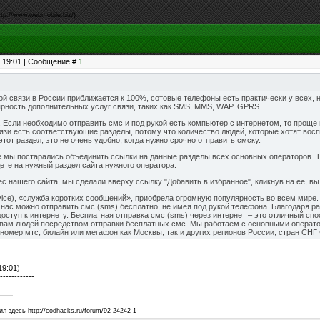
tp://www.webmobile.biz/)
, 19:01 | Сообщение #
1
й связи в России приближается к 100%, сотовые телефоны есть практически у всех, 
ярность дополнительных услуг связи, таких как SMS, MMS, WAP, GPRS.
Если необходимо отправить смс и под рукой есть компьютер с интернетом, то проще вс
зи есть соответствующие разделы, потому что количество людей, которые хотят воспо
этот раздел, это не очень удобно, когда нужно срочно отправить смску.
 мы постарались объединить ссылки на данные разделы всех основных операторов. Те
ете на нужный раздел сайта нужного оператора.
с нашего сайта, мы сделали вверху ссылку "Добавить в избранное", кликнув на ее, вы 
vice), «служба коротких сообщений», приобрела огромную популярность во всем мире
 нас можно отправить смс (sms) бесплатно, не имея под рукой телефона. Благодаря 
ступ к интернету. Бесплатная отправка смс (sms) через интернет – это отличный сп
ам людей посредством отправки бесплатных смс. Мы работаем с основными операто
номер мтс, билайн или мегафон как Москвы, так и других регионов России, стран СНГ 
ющий раздел на сайте, перейдите в него.
ля отправки.
знаки в требуемое окно для подтверждения отправки смс сообщения.
19:01)
 чтобы отправить смс.
------------
ть некоторое время, по истечении которого смс бесплатно будет доставлено адресату
ь сообщение с клавиатуры намного удобнее, чем с телефона. Оставайтесь на связи да
 здесь http://codhacks.ru/forum/92-24242-1