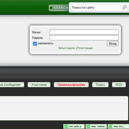
Логин:
Пароль:
запомнить
Забыл пароль
|
Регистрация
ые сообщения
·
Участники
·
Правила форума
·
Поиск
·
RSS