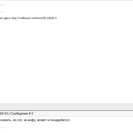
....
 здесь http://codhacks.ru/forum/92-24242-1
, 18:43 | Сообщение #
8
сковать, но спс за инфу, может и понадобится