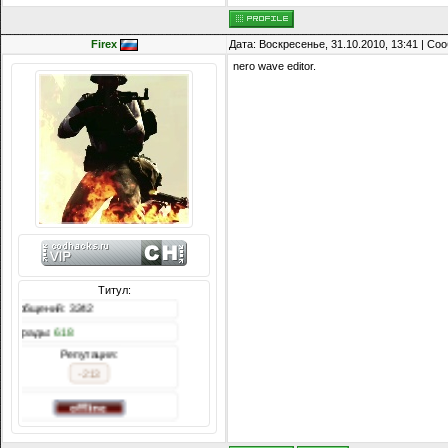
Firex
Дата: Воскресенье, 31.10.2010, 13:41 | С
nero wave editor.
Титул:
242
путация:
-213