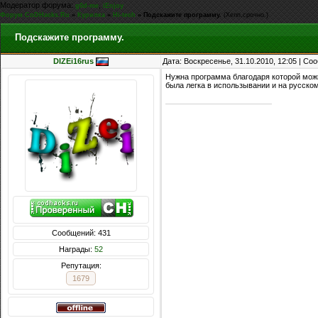
Модератор форума:
,
g0d-me
iEnjoy
Форум CoDHacks.Ru
»
Курилка
»
Hi-tech
»
Подскажите программу.
(Хелп,срочно.)
Подскажите программу.
DIZEi16rus
Дата: Воскресенье, 31.10.2010, 12:05 | С
Нужна программа благодаря которой можн
была легка в использывании и на русском
Сообщений: 431
Награды:
52
Репутация:
1679