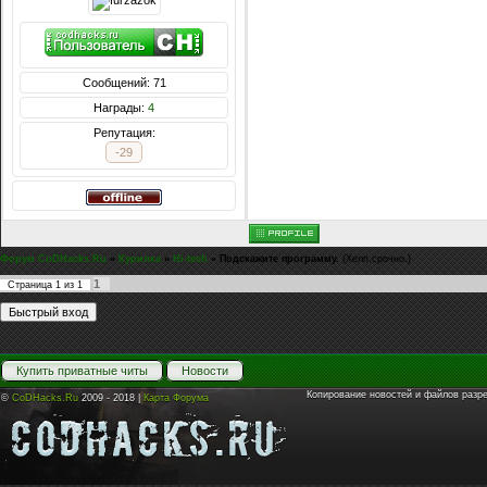
Сообщений: 71
Награды:
4
Репутация:
-29
Форум CoDHacks.Ru
»
Курилка
»
Hi-tech
»
Подскажите программу.
(Хелп,срочно.)
1
Страница
1
из
1
Купить приватные читы
Новости
Копирование новостей и файлов разр
©
CoDHacks.Ru
2009 - 2018 |
Карта Форума