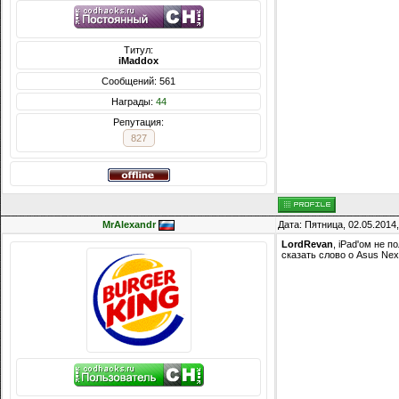
Титул:
iMaddox
Сообщений: 561
Награды:
44
Репутация:
827
MrAlexandr
Дата: Пятница, 02.05.2014
LordRevan
, iPad'ом не 
сказать слово о Asus Ne