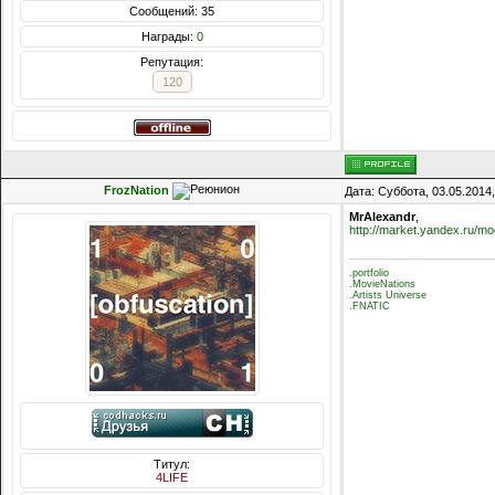
Сообщений: 35
Награды:
0
Репутация:
120
FrozNation
Дата: Суббота, 03.05.2014
MrAlexandr
,
http://market.yandex.ru/m
.portfolio
.MovieNations
.Artists Universe
.FNATIC
Титул:
4LIFE