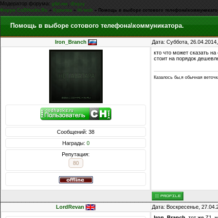
Модератор форума:
,
g0d-me
iEnjoy
Форум CoDHacks.Ru
»
Курилка
»
Hi-tech
»
Помощь в выборе сотового телефона\коммуникато
Помощь в выборе сотового телефона\коммуникатора.
Iron_Branch
Дата: Суббота, 26.04.2014
кто что может сказать на
стоит на порядок дешевле
Казалось бы,я обычная веточк
Сообщений: 38
Награды:
0
Репутация:
80
LordRevan
Дата: Воскресенье, 27.04.
Iron_Branch
, тот же Z1,