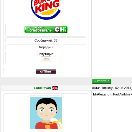
Сообщений: 35
Награды:
0
Репутация:
120
LordRevan
Дата: Пятница, 02.05.2014
MrAlexandr
, iPad Air/Mini 