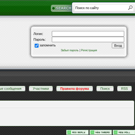
Логин:
Пароль:
запомнить
Забыл пароль
|
Регистрация
ые сообщения
·
Участники
·
Правила форума
·
Поиск
·
RSS