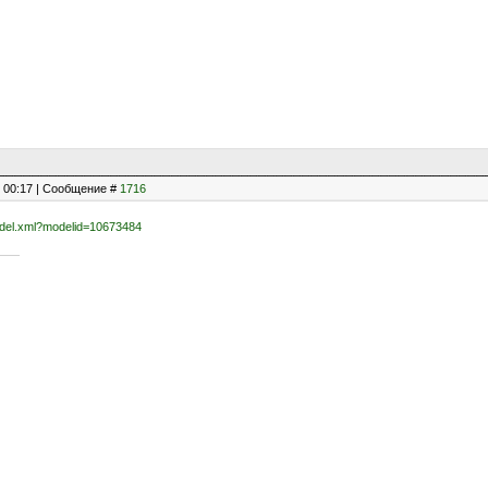
, 00:17 | Сообщение #
1716
odel.xml?modelid=10673484