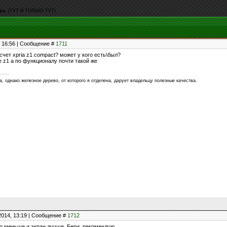
ра.
(ТУТ И ТОЛЬКО ТУТ)
, 16:56 | Сообщение #
1711
 счет xpria z1 compact? может у кого есть\был?
 z1 а по функционалу почти такой же
а, однако железное дерево, от которого я отделена, дарует владельцу полезные качества.
2014, 13:19 | Сообщение #
1712
 но меньше и экран лучше. Бери, рекомендую