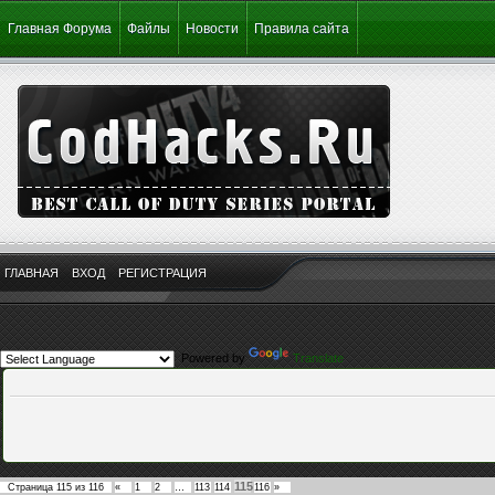
Главная Форума
Файлы
Новости
Правила сайта
ГЛАВНАЯ
ВХОД
РЕГИСТРАЦИЯ
Powered by
Translate
115
Страница
115
из
116
«
1
2
…
113
114
116
»