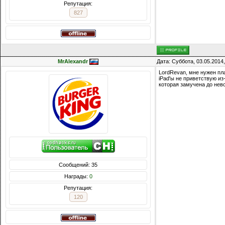
Репутация:
827
MrAlexandr
Дата: Суббота, 03.05.2014
LordRevan, мне нужен пла
iPad'ы не приветствую и
которая замучена до нев
Сообщений: 35
Награды:
0
Репутация:
120