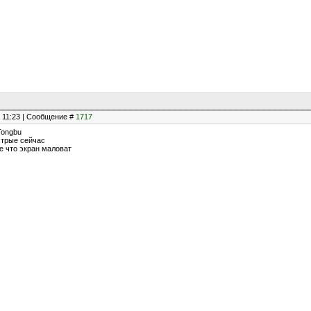
, 11:23 | Сообщение #
1717
 Tongbu
стрые сейчас
е что экран маловат