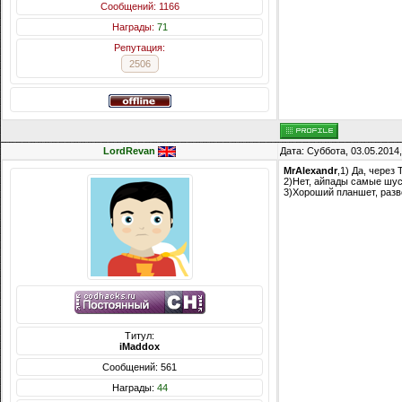
Сообщений: 1166
Награды:
71
Репутация:
2506
LordRevan
Дата: Суббота, 03.05.2014
MrAlexandr
,1) Да, через
2)Нет, айпады самые шу
3)Хороший планшет, разв
Титул:
iMaddox
Сообщений: 561
Награды:
44