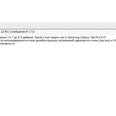
, 12:40 | Сообщение #
1718
ншет от 7 до 8.3 дюймов. Какой стоит видео-чип в Samsung Galaxy Tab Pro 8.4?
з-за непонравившегося мне дизайна крышки (аллюминий царапается очень быстро) и ОС
озможности.