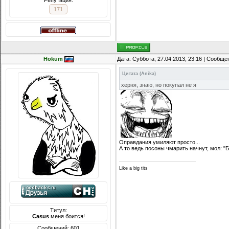
Репутация:
171
Hokum
Дата: Суббота, 27.04.2013, 23:16 | Сообщ
Цитата
(
Anika
)
херня, знаю, но покупал не я
Оправдания умиляют просто...
А то ведь посоны чмарить начнут, мол: "Б
Like a big tits
Титул:
Casus
меня боится!
Сообщений: 601