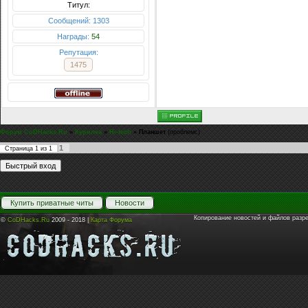
Титул:
Сообщений: 1303
Награды:
54
Репутация:
1475
Форум CoDHacks.Ru
»
Курилка
»
Hi-tech
»
Планшет
(проблемс)
1
Страница
1
из
1
Купить приватные читы
Новости
Копирование новостей и файлов разр
©
CoDHacks.Ru
2009 - 2018 |
Карта Форума