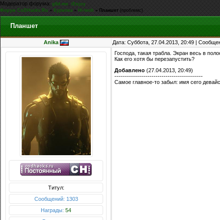
Модератор форума:
,
g0d-me
iEnjoy
Форум CoDHacks.Ru
»
Курилка
»
Hi-tech
»
Планшет
(проблемс)
Планшет
Anika
Дата: Суббота, 27.04.2013, 20:49 | Сообщ
Господа, такая трабла. Экран весь в поло
Как его хотя бы перезапустить?
Добавлено
(27.04.2013, 20:49)
---------------------------------------------
Самое главное-то забыл: имя сего девайс
Титул:
Сообщений: 1303
Награды:
54