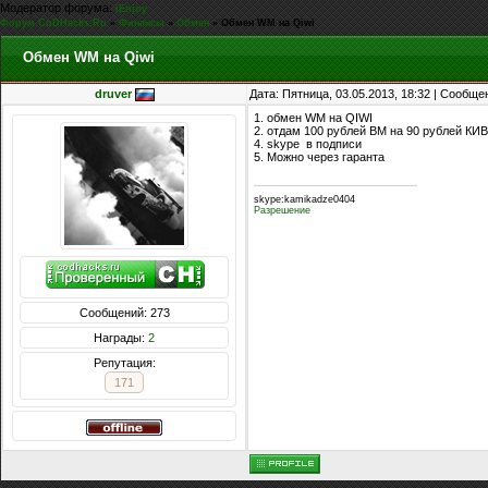
Модератор форума:
iEnjoy
Форум CoDHacks.Ru
»
Финансы
»
Обмен
»
Обмен WM на Qiwi
Обмен WM на Qiwi
druver
Дата: Пятница, 03.05.2013, 18:32 | Сообщ
1. обмен WM на QIWI
2. отдам 100 рублей ВМ на 90 рублей КИ
4. skype в подписи
5. Можно через гаранта
skype:kamikadze0404
Разрешение
Сообщений: 273
Награды:
2
Репутация:
171