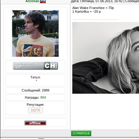
Arzonas
Дата: Пятница, 07.06.2013, 16:42 | Сообщ
Alan Wake Franshise = 70p
1 Karto4ka = ~20 p
Титул:
  ̍̍̍̍̍̍̍̍̍̍̍̍̍̍̍̍̍̍̍̍̍̍̍̍̍̍̍̍̍̍̍̍̍̍̍̍̍̍̍̍̍̍̍̍̍̍
Сообщений: 2989
Награды:
894
Репутация:
16275