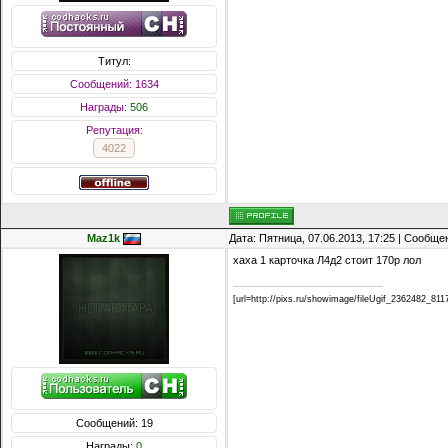
Титул:
Сообщений: 1634
Награды:
506
Репутация:
4022
Maz1k
Дата: Пятница, 07.06.2013, 17:25 | Сообщ
хаха 1 карточка Л4д2 стоит 170р лол
[url=http://pixs.ru/showimage/fileUgif_2362482_81179
Сообщений: 19
Награды:
0