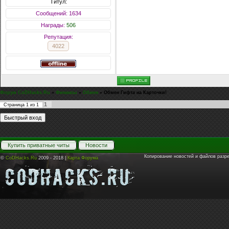
Титул:
Сообщений: 1634
Награды:
506
Репутация:
4022
Форум CoDHacks.Ru
»
Финансы
»
Обмен
»
Обмен Гифта на Карточки!
1
Страница
1
из
1
Купить приватные читы
Новости
Копирование новостей и файлов разр
©
CoDHacks.Ru
2009 - 2018 |
Карта Форума