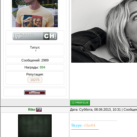
Титул:
  ̍̍̍̍̍̍̍̍̍̍̍̍̍̍̍̍̍̍̍̍̍̍̍̍̍̍̍̍̍̍̍̍̍̍̍̍̍̍̍̍̍̍̍̍̍̍
Сообщений: 2989
Награды:
894
Репутация:
16275
Rike
Дата: Суббота, 08.06.2013, 10:31 | Сообщ
Skype:
r1ke64
------------------------------