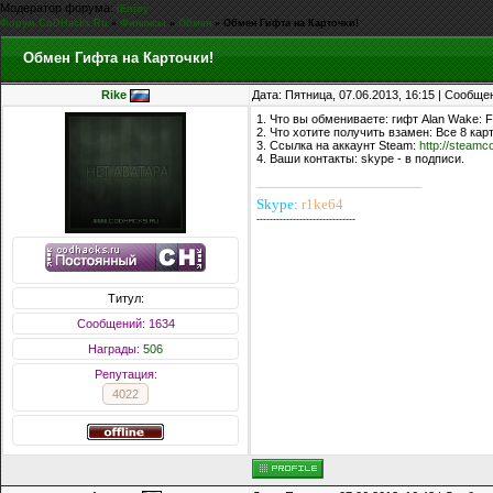
Модератор форума:
iEnjoy
Форум CoDHacks.Ru
»
Финансы
»
Обмен
»
Обмен Гифта на Карточки!
Обмен Гифта на Карточки!
Rike
Дата: Пятница, 07.06.2013, 16:15 | Сообщ
1. Что вы обмениваете: гифт Alan Wake: F
2. Что хотите получить взамен: Все 8 кар
3. Ссылка на аккаунт Steam:
http://steam
4. Ваши контакты: skype - в подписи.
Skype:
r1ke64
------------------------------
Титул:
Сообщений: 1634
Награды:
506
Репутация:
4022