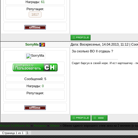
Награды:
61
Репутация:
1817
SorryMa
Дата: Воскресенье, 14.04.2013, 11:12 | С
За сколько BO II отдашь ?
Сидит барсук в своей норе. И ест картошечку - п
Сообщений: 5
Награды:
0
Репутация:
Форум CoDHacks.Ru
»
Финансы
»
Обмен
»
Обмен одного хорошего стим акка на 2 мелких (с о
1
Страница
1
из
1