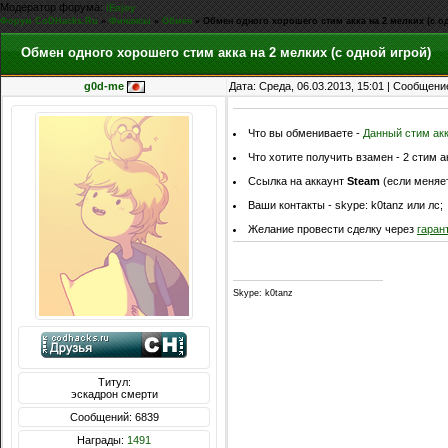
Модератор форума:
iEnjoy
Форум CoDHacks.Ru
»
Финансы
»
Обмен
»
Обмен одного хорошего стим акка на 2 мелких (с о
Обмен одного хорошего стим акка на 2 мелких (с одной игрой)
g0d-me
Дата: Среда, 06.03.2013, 15:01 | Сообщени
Что вы обмениваете -
Данный стим ак
Что хотите получить взамен - 2 стим 
Ссылка на аккаунт
Steam
(если меняет
Ваши контакты - skype: k0tanz или лс;
Желание провести сделку через
гаран
Skype: k0tanz
Титул:
эскадрон смерти
Сообщений: 6839
Награды:
1491