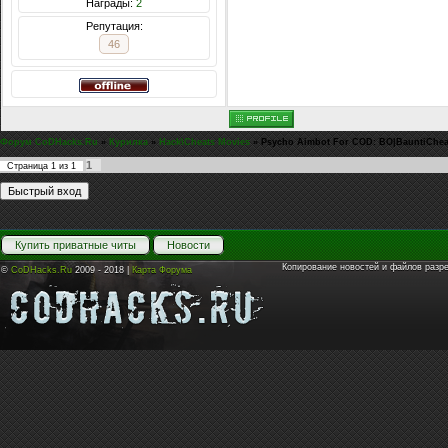
Награды:
2
Репутация:
46
Форум CoDHacks.Ru
»
Курилка
»
Hack\Cheats Movies
»
Psycho Aimbot For COD: BO|BauntiChea
1
Страница
1
из
1
Купить приватные читы
Новости
Копирование новостей и файлов разр
©
CoDHacks.Ru
2009 - 2018 |
Карта Форума