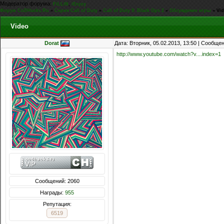
Модератор форума:
,
FiLLiN
iEnjoy
Форум CoDHacks.Ru
»
Серия Call of Duty
»
Call of Duty 9: Black Ops 2
»
Обсуждение игры
»
Vi
Video
Dorat
Дата: Вторник, 05.02.2013, 13:50 | Сообще
http://www.youtube.com/watch?v....index=1
Сообщений: 2060
Награды:
955
Репутация:
6519