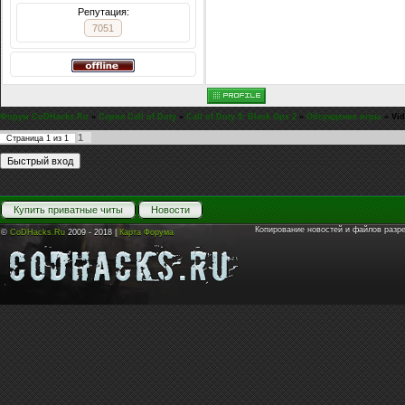
Репутация:
7051
Форум CoDHacks.Ru
»
Серия Call of Duty
»
Call of Duty 9: Black Ops 2
»
Обсуждение игры
»
Vi
1
Страница
1
из
1
Купить приватные читы
Новости
Копирование новостей и файлов разр
©
CoDHacks.Ru
2009 - 2018 |
Карта Форума