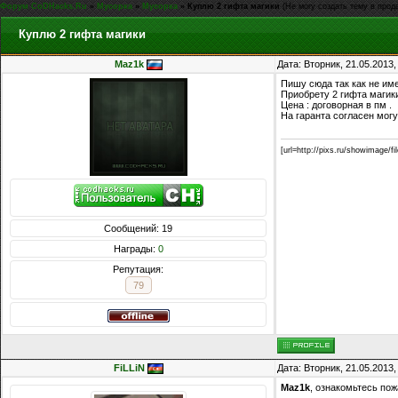
Форум CoDHacks.Ru
»
Мусорка
»
Мусорка
»
Куплю 2 гифта магики
(Не могу создать тему в прода
Куплю 2 гифта магики
Maz1k
Дата: Вторник, 21.05.2013
Пишу сюда так как не им
Приобрету 2 гифта магик
Цена : договорная в пм .
На гаранта согласен могу
[url=http://pixs.ru/showimage/f
Сообщений: 19
Награды:
0
Репутация:
79
FiLLiN
Дата: Вторник, 21.05.2013
Maz1k
, ознакомьтесь по