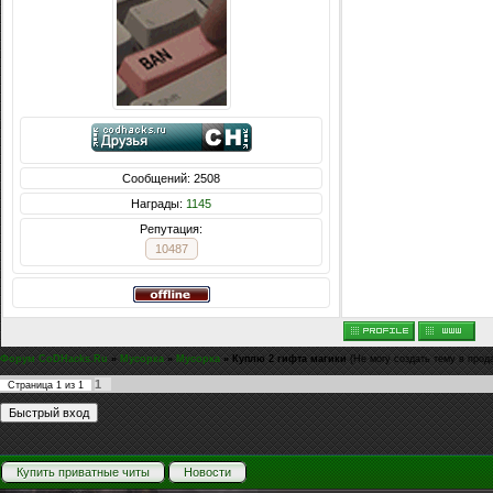
Сообщений: 2508
Награды:
1145
Репутация:
10487
Форум CoDHacks.Ru
»
Мусорка
»
Мусорка
»
Куплю 2 гифта магики
(Не могу создать тему в прода
1
Страница
1
из
1
Купить приватные читы
Новости