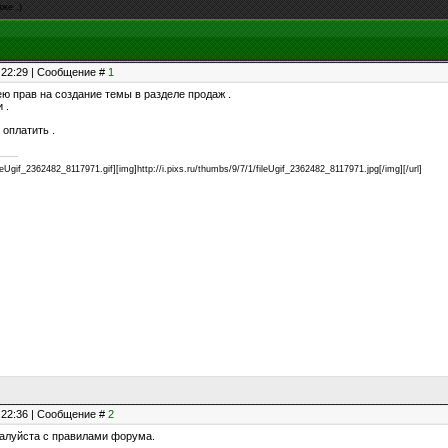
же .)
, 22:29 | Сообщение #
1
ею прав на создание темы в разделе продаж .
и .
 оплатить .
ileUgif_2362482_8117971.gif][img]http://i.pixs.ru/thumbs/9/7/1/fileUgif_2362482_8117971.jpg[/img][/url]
, 22:36 | Сообщение #
2
жалуйста с правилами форума.