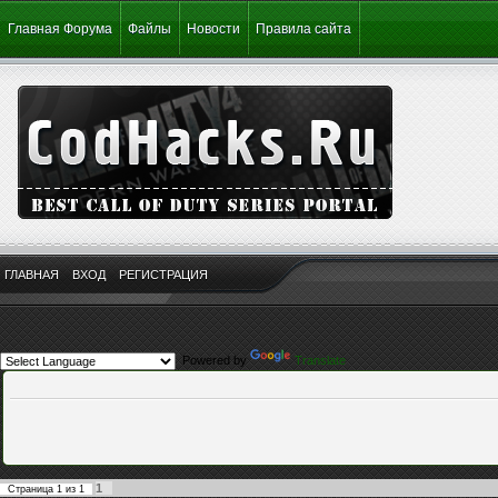
Главная Форума
Файлы
Новости
Правила сайта
ГЛАВНАЯ
ВХОД
РЕГИСТРАЦИЯ
Powered by
Translate
1
Страница
1
из
1