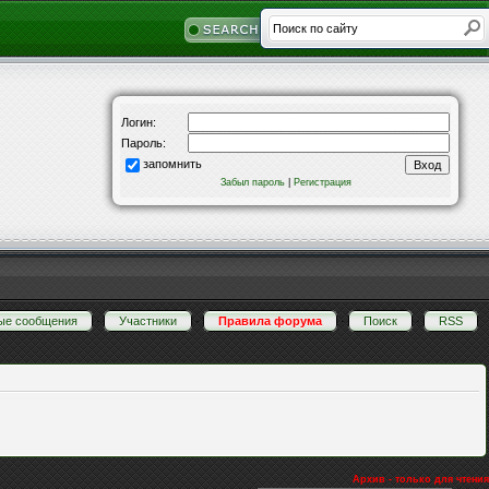
Логин:
Пароль:
запомнить
Забыл пароль
|
Регистрация
ые сообщения
·
Участники
·
Правила форума
·
Поиск
·
RSS
Архив - только для чтения