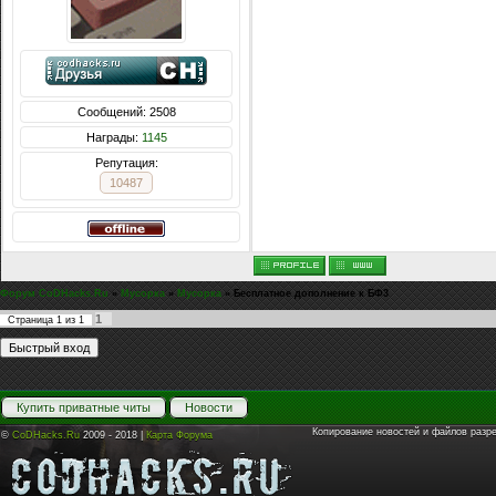
Сообщений: 2508
Награды:
1145
Репутация:
10487
Форум CoDHacks.Ru
»
Мусорка
»
Мусорка
»
Бесплатное дополнение к БФ3
1
Страница
1
из
1
Купить приватные читы
Новости
Копирование новостей и файлов разр
©
CoDHacks.Ru
2009 - 2018 |
Карта Форума