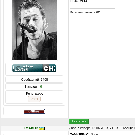
Пажалуста.
Выполняю заказы в ЛС.
Сообщений: 1498
Награды:
64
Репутация:
2384
ReAkTiB
Дата: Четверг, 13.06.2013, 21:13 | Сообще
TeMa15ReG
, баян