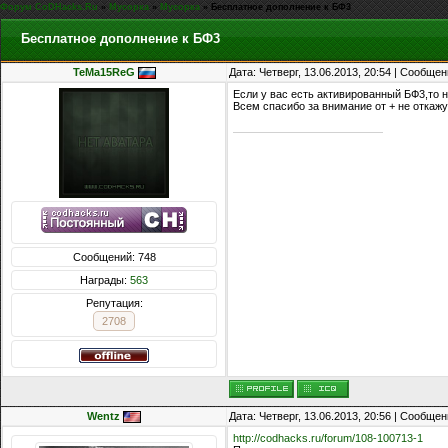
Форум CoDHacks.Ru
»
Мусорка
»
Мусорка
»
Бесплатное дополнение к БФ3
Бесплатное дополнение к БФ3
TeMa15ReG
Дата: Четверг, 13.06.2013, 20:54 | Сообще
Если у вас есть активированный БФ3,то н
Всем спасибо за внимание от + не откаж
Сообщений: 748
Награды:
563
Репутация:
2708
Wentz
Дата: Четверг, 13.06.2013, 20:56 | Сообще
http://codhacks.ru/forum/108-100713-1