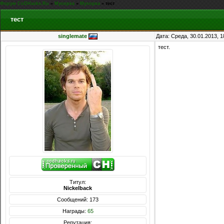
Форум CoDHacks.Ru
»
Мусорка
»
Мусорка
»
тест
тест
singlemate
Дата: Среда, 30.01.2013, 
тест.
Титул:
Nickelback
Сообщений: 173
Награды:
65
Репутация: