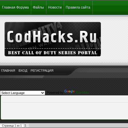
Главная Форума
Файлы
Новости
Правила сайта
ГЛАВНАЯ
ВХОД
РЕГИСТРАЦИЯ
Powered by
Translate
1
Страница
1
из
1