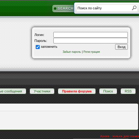
Логин:
Пароль:
запомнить
Забыл пароль
|
Регистрация
ые сообщения
·
Участники
·
Правила форума
·
Поиск
·
RSS
Архив - только для чтения