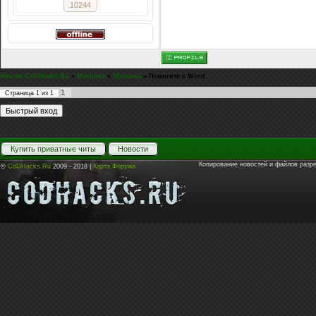
10244
Форум CoDHacks.Ru
»
Мусорка
»
Мусорка
»
Помогите с Word.
1
Страница
1
из
1
Купить приватные читы
Новости
Копирование новостей и файлов разр
©
CoDHacks.Ru
2009 - 2018 |
Карта Форума