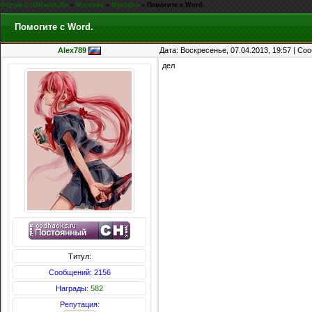
Форум CoDHacks.Ru
»
Мусорка
»
Мусорка
»
Помогите с Word.
Помогите с Word.
Alex789
Дата: Воскресенье, 07.04.2013, 19:57 | С
дел
Титул:
Сообщений: 2156
Награды:
582
Репутация: