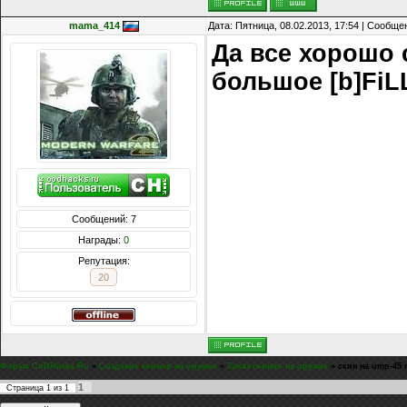
mama_414
Дата: Пятница, 08.02.2013, 17:54 | Сообщ
Да все хорошо 
большое [b]FiL
Сообщений: 7
Награды:
0
Репутация:
20
Форум CoDHacks.Ru
»
Создание скинов на оружие
»
Заказ скинов на оружие
»
скин на ump-45
1
Страница
1
из
1