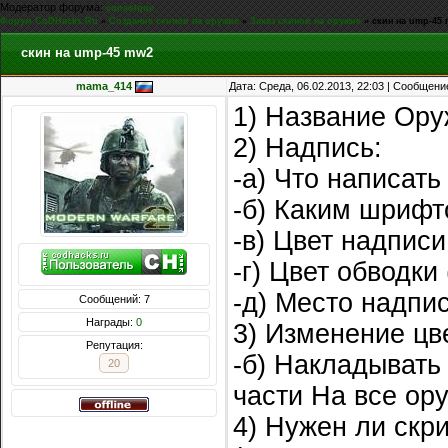
Модератор форума:
consolque
Форум CoDHacks.Ru
»
Создание скинов на оружие
»
Заказ скинов на оружие
»
скин на ump-45
скин на ump-45 mw2
mama_414
Дата: Среда, 06.02.2013, 22:03 | Сообщени
1) Название Ору
2) Надпись:
-а) Что написать 
-б) Каким шрифто
-в) Цвет надпис
-г) Цвет обводки
-д) Место надпис
Сообщений: 7
Награды:
0
3) Изменение цв
Репутация:
-б) Накладывать
20
части На все ор
4) Нужен ли скри