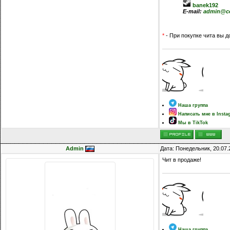
banek192
E-mail:
admin@co
*
- При покупке чита вы д
Наша группа
Написать мне в Insta
Мы в TikTok
Admin
Дата: Понедельник, 20.07.
Чит в продаже!
Наша группа