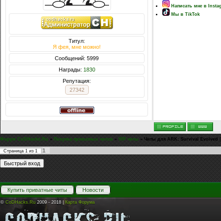
Написать мне в Insta
Мы в TikTok
Титул:
Я фея, мне можно!
Сообщений: 5999
Награды:
1830
Репутация:
27342
Форум CoDHacks.Ru
»
Покупка приватных читов
»
VIP читы
»
Читы для ARK: Survival Evolved
1
Страница
1
из
1
Купить приватные читы
Новости
©
CoDHacks.Ru
2009 - 2018 |
Карта Форума