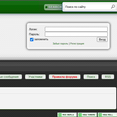
Логин:
Пароль:
запомнить
Забыл пароль
|
Регистрация
ые сообщения
·
Участники
·
Правила форума
·
Поиск
·
RSS