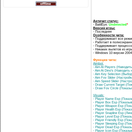
Античит статус:
- BattlEye:
Undetected
*
Версия игры:
- Последняя
Особенности чита:
- Поддерживает все режи
- Работает в полноэкран
- Поддерживает процессор
- Никаких вылетов из игр
- Windows 10 версии 2004
Функции чита:
Aimbot:
- Aim At Players (Наводит
- Aim At Dino's (Наводить 
- Aim Key Selection (Выбо
- Aim Fov Slider (Настрой
- Aim Speed Slider (Наст
- Draw Current Target (П
- Draw Fov Circle (Показ
Visuals:
- Player Name Esp (Показ
- Player Box Esp (Показы
- Player Weapon Esp (Пок
- Player Health Esp (Пока
- Player Snapline Esp (Лин
- Player Level Esp (Показ
- Player Friendly Esp (По
- Player Sleeping Esp (П
- Player Dead Esp (Показ
- Player Icon Esp (Показы