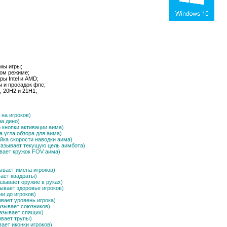
мы игры;
ном режиме;
ы Intel и AMD;
ы и просадок фпс;
, 20H2 и 21H1;
ь на игроков)
на дино)
р кнопки активации аима)
ка угла обзора для аима)
ройка скорости наводки аима)
оказывает текущую цель аимбота)
ывает кружок FOV аима)
ывает имена игроков)
вает квадраты)
азывает оружие в руках)
зывает здоровье игроков)
ии до игроков)
ывает уровень игрока)
казывает союзников)
оказывает спящих)
ывает трупы)
вает иконки игроков)