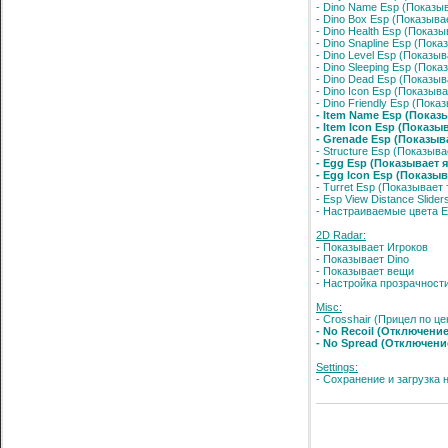
- Dino Name Esp (Показы
- Dino Box Esp (Показыва
- Dino Health Esp (Показ
- Dino Snapline Esp (Пока
- Dino Level Esp (Показы
- Dino Sleeping Esp (Пок
- Dino Dead Esp (Показыв
- Dino Icon Esp (Показыва
- Dino Friendly Esp (Пок
- Item Name Esp (Показ
- Item Icon Esp (Показ
- Grenade Esp (Показыв
- Structure Esp (Показыв
- Egg Esp (Показывает 
- Egg Icon Esp (Показы
- Turret Esp (Показывает
- Esp View Distance Slid
- Настраиваемые цвета 
2D Radar:
- Показывает Игроков
- Показывает Dino
- Показывает вещи
- Настройка прозрачност
Misc:
- Crosshair (Прицел по це
- No Recoil (Отключени
- No Spread (Отключени
Settings:
- Сохранение и загрузка 