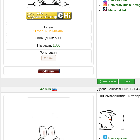
Написать мне в Insta
Мы в TikTok
Титул:
Я фея, мне можно!
Сообщений: 5999
Награды:
1830
Репутация:
27342
Admin
Дата: Понедельник, 12.04.
Чит был обновлен и тепер
Наша группа