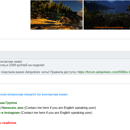
онтактам ниже!
сяц и 2399 рублей на неделю!
 покупали ранее Aimjunkies читы! Правила доступа:
https://forum.aimjunkies.com/f288/a-
 всем вопросам пишите по контактам ниже:
ша Группа
|
Написать мне
(Contact me here if you are English speaking user)
 в Instagram
(Contact me here if you are English speaking user)
ь скайпом
.