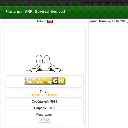
Форум CoDHacks.Ru
»
Покупка приватных читов
»
VIP читы
»
Читы для ARK: Survival Evolved
Читы для ARK: Survival Evolved
Admin
Дата: Пятница, 17.07.2015
Титул:
Я фея, мне можно!
Сообщений: 5999
Награды:
1830
Репутация:
27342