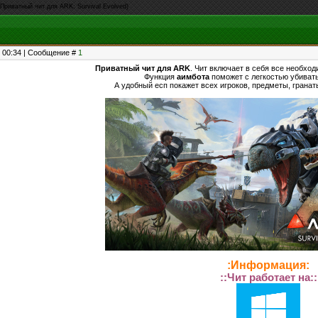
(Приватный чит для ARK: Survival Evolved)
, 00:34 | Сообщение #
1
Приватный чит для ARK
. Чит включает в себя все необхо
Функция
аимбота
поможет с легкостью убивать
А удобный есп покажет всех игроков, предметы, гранаты
:Информация:
::Чит работает на::