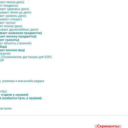
вает имена дино)
ет квадраты)
ывает здоровье дино)
зывает линии до дино)
вает уровень дино)
азывает спящих)
ает трупы)
ет иконки дино)
азывает дружелюбных дино)
ывает названия предметов)
ывает иконку предметов)
ает гранаты)
ает объекты строения)
яйца)
вает иконки яиц)
 турели)
ers (Ограничение дистанции для ESP)
ESP
и, размера и масштаба радара
нтру)
е отдачи у оружия)
е разброса пуль у оружия)
настроек
::Скриншоты::