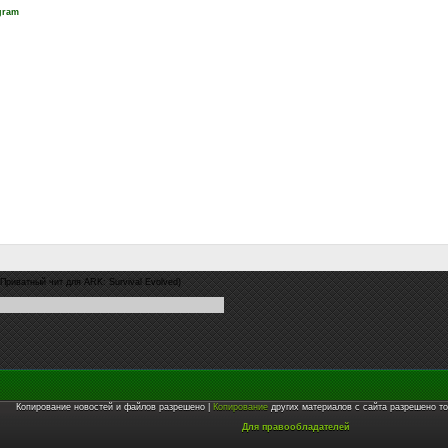
gram
(Приватный чит для ARK: Survival Evolved)
Копирование новостей и файлов разрешено |
Копирование
других материалов с сайта разрешено то
Для правообладателей