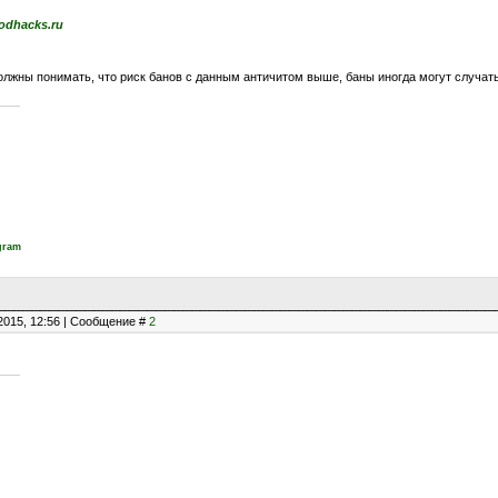
dhacks.ru
олжны понимать, что риск банов с данным античитом выше, баны иногда могут случать
gram
2015, 12:56 | Сообщение #
2