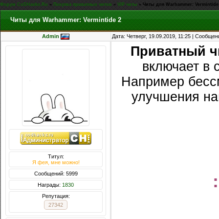
Форум CoDHacks.Ru
»
Покупка приватных читов
»
VIP читы
»
Читы для Warhammer: Vermintide
Читы для Warhammer: Vermintide 2
Admin
Дата: Четверг, 19.09.2019, 11:25 | Сообще
Приватный чи
включает в 
Например бессм
улучшения на
Титул:
Я фея, мне можно!
Сообщений: 5999
Награды:
1830
Репутация:
27342