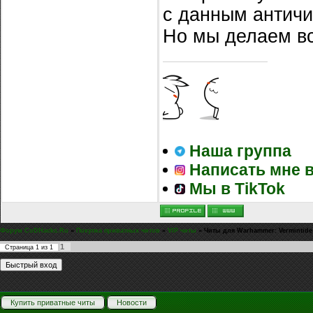
с данным античи
Но мы делаем вс
Наша группа
Написать мне в
Мы в TikTok
Форум CoDHacks.Ru
»
Покупка приватных читов
»
VIP читы
»
Читы для Warhammer: Vermintide
1
Страница
1
из
1
Купить приватные читы
Новости