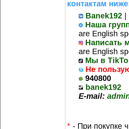
контактам ниже
Banek192
|
Наша груп
are English sp
Написать м
are English sp
Мы в TikTo
Не пользу
940800
banek192
E-mail:
admi
*
- При покупке ч