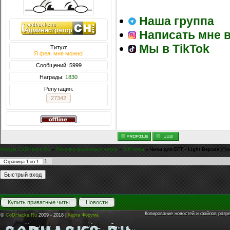
Наша группа
Написать мне в
Мы в TikTok
Титул:
Я фея, мне можно!
Сообщений: 5999
Награды:
1830
Репутация:
27342
Форум CoDHacks.Ru
»
Покупка приватных читов
»
VIP читы
»
Читы для EFT - Light Версия
(Пр
1
Страница
1
из
1
Купить приватные читы
Новости
Копирование новостей и файлов разр
©
CoDHacks.Ru
2009 - 2018 |
Карта Форума