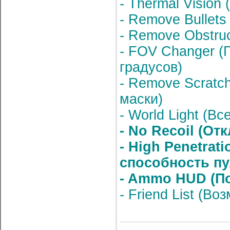
- Thermal Vision
- Remove Bullets
- Remove Obstru
- FOV Changer (
градусов)
- Remove Scratc
маски)
- World Light (Вс
- No Recoil (От
- High Penetra
способность пу
- Ammo HUD (По
- Friend List (В