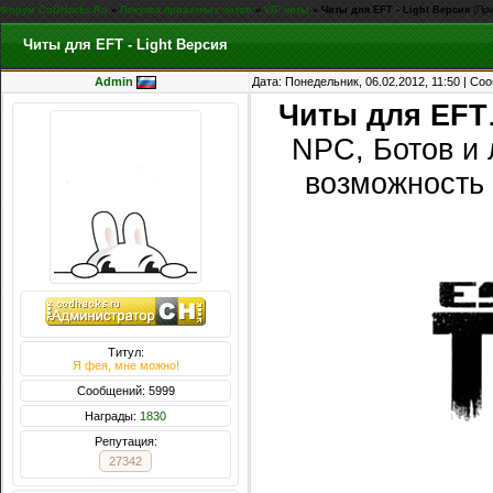
Форум CoDHacks.Ru
»
Покупка приватных читов
»
VIP читы
»
Читы для EFT - Light Версия
(Пр
Читы для EFT - Light Версия
Admin
Дата: Понедельник, 06.02.2012, 11:50 | С
Читы для EFT
NPC, Ботов и 
возможность 
Титул:
Я фея, мне можно!
Сообщений: 5999
Награды:
1830
Репутация:
27342