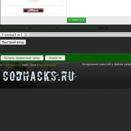
Форум CoDHacks.Ru
»
Графика и Видео
»
Ваши графические работы
»
srn
(:})
1
Страница
1
из
1
Купить приватные читы
Новости
Копирование новостей и файлов разр
©
CoDHacks.Ru
2009 - 2018 |
Карта Форума