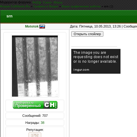
Модератор форума:
,
,
Sn[1]p
Casus
iEnjoy
Форум CoDHacks.Ru
»
Графика и Видео
»
Ваши графические работы
»
srn
(:})
srn
Mototok
Дата: Пятница, 10.05.2013, 13:26 | Сообщ
Сообщений: 707
Награды:
38
Репутация:
1752