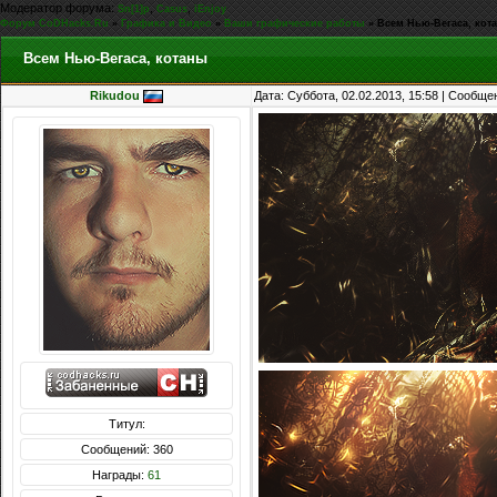
Модератор форума:
,
,
Sn[1]p
Casus
iEnjoy
Форум CoDHacks.Ru
»
Графика и Видео
»
Ваши графические работы
»
Всем Нью-Вегаса, кот
Всем Нью-Вегаса, котаны
Rikudou
Дата: Суббота, 02.02.2013, 15:58 | Сообщ
Титул:
Сообщений: 360
Награды:
61