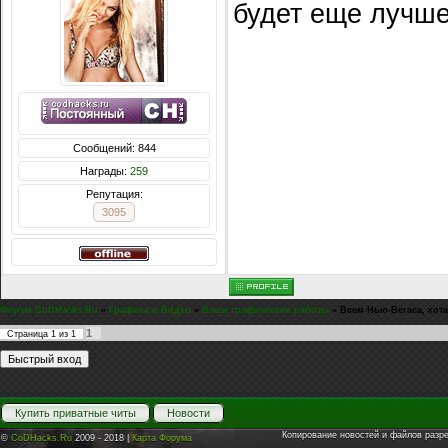
будет еще лучше
Сообщений: 844
Награды:
259
Репутация:
3095
Форум CoDHacks.Ru
»
Графика и Видео
»
Ваши графические работы
»
Всем Нью-Вегаса, кот
1
Страница
1
из
1
Купить приватные читы
Новости
Копирование новостей и файлов разр
©
CoDHacks.Ru
2009 - 2018 |
Карта Форума