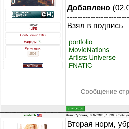
Добавлено
(02.0
-----------------------
Взял в подпись
Титул:
4LIFE
Сообщений: 1166
.portfolio
Награды:
71
.MovieNations
Репутация:
2506
.Artists Universe
.FNATIC
Сообщение от
kradozh
Дата: Суббота, 02.02.2013, 18:30 | Сообщ
Вторая норм, уб