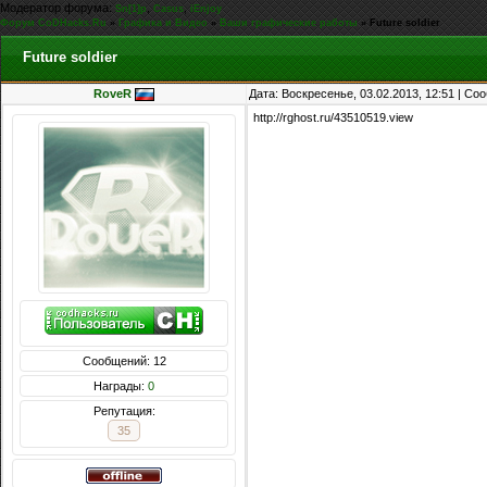
Модератор форума:
,
,
Sn[1]p
Casus
iEnjoy
Форум CoDHacks.Ru
»
Графика и Видео
»
Ваши графические работы
»
Future soldier
Future soldier
RoveR
Дата: Воскресенье, 03.02.2013, 12:51 | С
http://rghost.ru/43510519.view
Сообщений: 12
Награды:
0
Репутация:
35