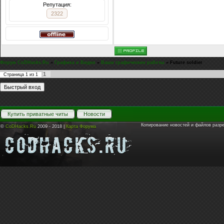
Репутация:
2322
Форум CoDHacks.Ru
»
Графика и Видео
»
Ваши графические работы
»
Future soldier
1
Страница
1
из
1
Купить приватные читы
Новости
Копирование новостей и файлов разр
©
CoDHacks.Ru
2009 - 2018 |
Карта Форума