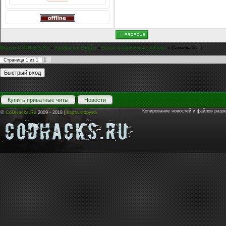
Форум CoDHacks.Ru
»
Графика и Видео
»
Ваши графические работы
»
Сасиска 3
(:})
1
Страница
1
из
1
Купить приватные читы
Новости
Копирование новостей и файлов разр
©
CoDHacks.Ru
2009 - 2018 |
Карта Форума