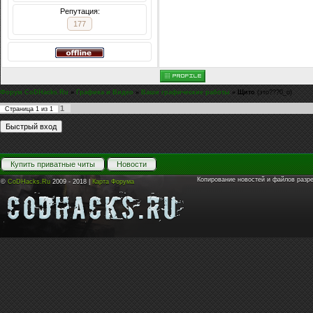
Репутация:
177
Форум CoDHacks.Ru
»
Графика и Видео
»
Ваши графические работы
»
Щито
(это???0_o)
1
Страница
1
из
1
Купить приватные читы
Новости
Копирование новостей и файлов разр
©
CoDHacks.Ru
2009 - 2018 |
Карта Форума