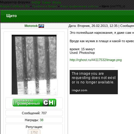
Модератор форума:
,
,
Sn[1]p
Casus
iEnjoy
Форум CoDHacks.Ru
»
Графика и Видео
»
Ваши графические работы
»
Щито
(это???0_o)
Щито
Mototok
Дата: Вторник, 26.02.2013, 12:35 | Сообще
Это полнейшая наркомания, я даже сам н
Вроде как мужик в плаще и какой-то кри
время: 15 минут
Used: Photoshop
http://rghost.ru/44117532/image.png
Сообщений: 707
Награды:
38
Репутация:
1752