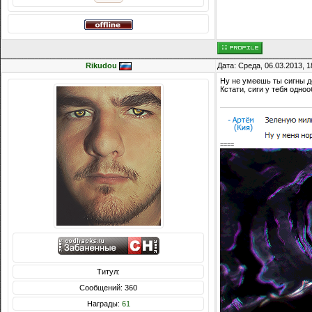
Rikudou
Дата: Среда, 06.03.2013, 
Ну не умеешь ты сигны д
Кстати, сиги у тебя одно
====
Титул:
Сообщений: 360
Награды:
61