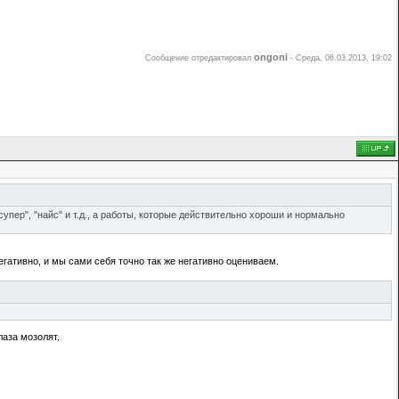
ongoni
Сообщение отредактировал
-
Среда, 06.03.2013, 19:02
упер", "найс" и т.д., а работы, которые действительно хороши и нормально
егативно, и мы сами себя точно так же негативно оцениваем.
лаза мозолят.