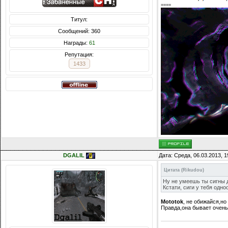
====
Титул:
Сообщений: 360
Награды:
61
Репутация:
1433
DGALIL
Дата: Среда, 06.03.2013, 
Цитата
(
Rikudou
)
Ну не умеешь ты сигны д
Кстати, сиги у тебя одн
Mototok
, не обижайся,н
Правда,она бывает очень