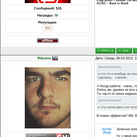
Limp Bizkit – Gimme The Mi
AC/DC – Back in Black
Сообщений: 515
Награды:
78
Репутация:
965
Rikudou
Дата: Среда, 06.03.2013, 
Цитата
(
ongoni
)
и что-то я вообще не по
сделаны, - говном..
=\ Когда работа - говно, т
Опять же, далеко не все 
Ты часто от меня видишь
Цитата
(
ongoni
)
и эта сигна имхо уж точ
В плане эффектов? Мб. В 