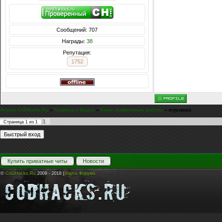
Сообщений: 707
Награды:
38
Репутация:
1752
Форум CoDHacks.Ru
»
Графика и Видео
»
Ваши графические работы
»
cryostasis
1
Страница
1
из
1
Купить приватные читы
Новости
©
CoDHacks.Ru
2009 - 2018 |
Карта Форума