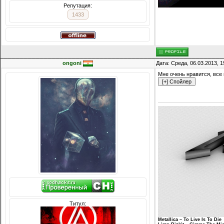
Репутация:
1433
ongoni
Дата: Среда, 06.03.2013, 
Мне очень нравится, все 
Титул:
Metallica – To Live Is To Die