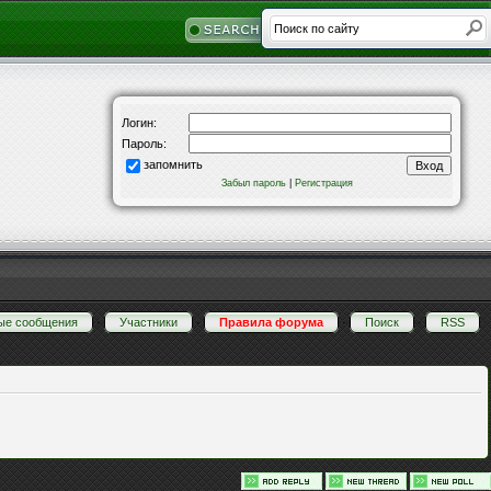
Логин:
Пароль:
запомнить
Забыл пароль
|
Регистрация
ые сообщения
·
Участники
·
Правила форума
·
Поиск
·
RSS