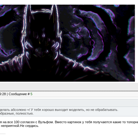
19:28 | Сообщение #
5
елать абсолюно =/ У тебя хорошо выходит моделить, но не обрабатывать.
ообразные, полностью.
о я на все 100 согласен с Вульфом. Вместо картинок у тебя получаются какие то топо
 неприятной.Не сердись.