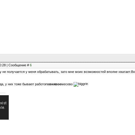
20:28 | Сообщение #
6
у не получается у меня обрабатывать, зато мне моих возможностей вполне хватает.Вот
 да, у них тоже бывают работо
говнявое
месево