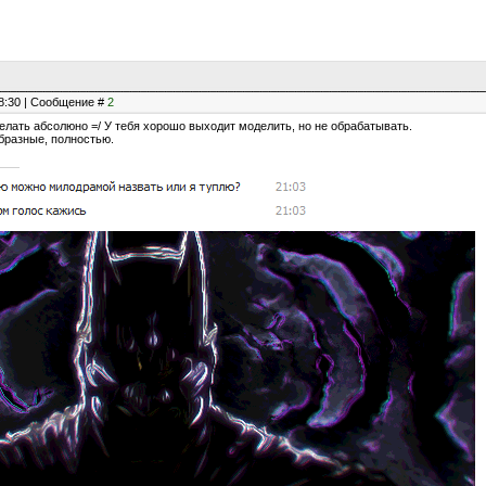
18:30 | Сообщение #
2
елать абсолюно =/ У тебя хорошо выходит моделить, но не обрабатывать.
образные, полностью.