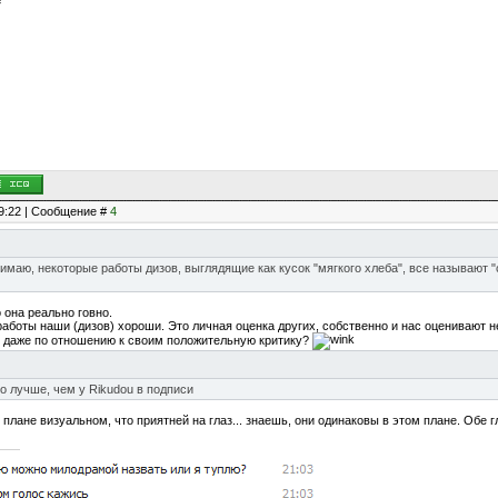
c
19:22 | Сообщение #
4
нимаю, некоторые работы дизов, выглядящие как кусок "мягкого хлеба", все называют "с
о она реально говно.
работы наши (дизов) хороши. Это личная оценка других, собственно и нас оценивают н
 даже по отношению к своим положительную критику?
но лучше, чем у Rikudou в подписи
плане визуальном, что приятней на глаз... знаешь, они одинаковы в этом плане. Обе г