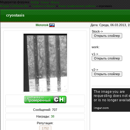
Модератор форума:
,
,
Sn[1]p
Casus
iEnjoy
Форум CoDHacks.Ru
»
Графика и Видео
»
Ваши графические работы
»
cryostasis
cryostasis
Mototok
Дата: Среда, 06.03.2013, 
Stock->
work:
v1->
v2->
Сообщений: 707
Награды:
38
Репутация:
1752