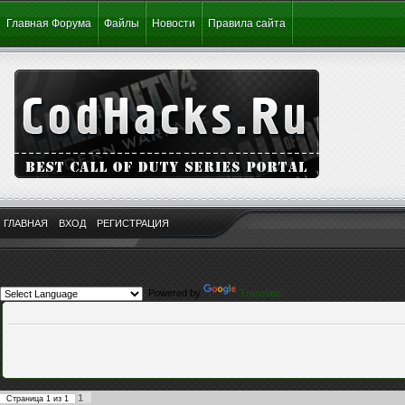
Главная Форума
Файлы
Новости
Правила сайта
ГЛАВНАЯ
ВХОД
РЕГИСТРАЦИЯ
Powered by
Translate
1
Страница
1
из
1