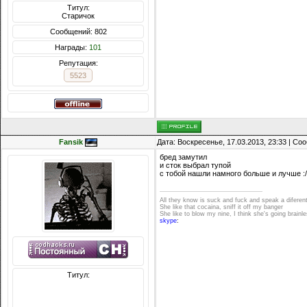
Титул:
Старичок
Сообщений: 802
Награды:
101
Репутация:
5523
Fansik
Дата: Воскресенье, 17.03.2013, 23:33 | С
бред замутил
и сток выбрал тупой
с тобой нашли намного больше и лучше :/
All they know is suck and fuck and speak a diferen
She like that cocaina, sniff it off my banger
She like to blow my nine, I think she's going brainl
skype
:
Сообщений: 2668
Награды:
1026
Репутация:
11735
Титул: