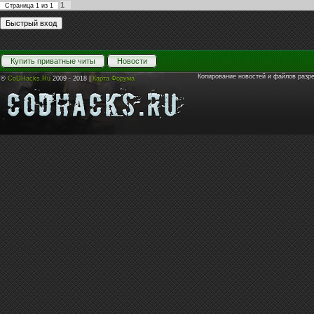
1
Страница
1
из
1
Купить приватные читы
Новости
Копирование новостей и файлов разр
©
CoDHacks.Ru
2009 - 2018 |
Карта Форума