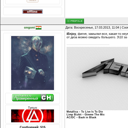
ongoni
Дата: Воскресенье, 17.03.2013, 11:04 | С
iEnjoy
, фигня, замылил все, какая-то не
от диза можно ожидать большего. 3\10 з
Титул:
Metallica – To Live Is To Die
Limp Bizkit – Gimme The Mic
AC/DC – Back in Black
Сообщений: 515