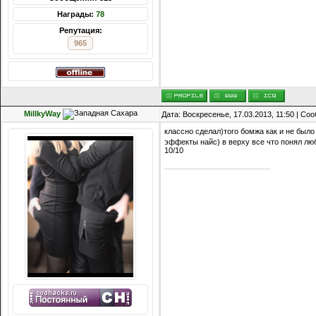
Награды:
78
Репутация:
965
MillkyWay
Дата: Воскресенье, 17.03.2013, 11:50 | С
классно сделал)того бомжа как и не был
эффекты найс) в верху все что понял лю
10/10