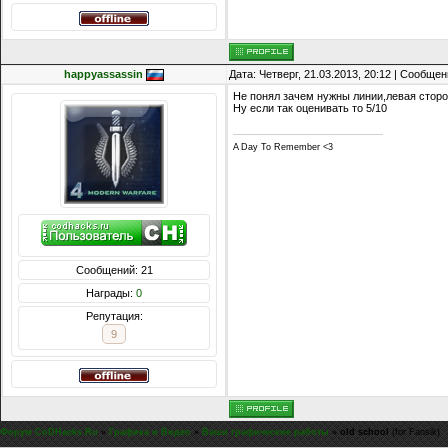
happyassassin
Дата: Четверг, 21.03.2013, 20:12 | Сообще
Не понял зачем нужны линии,левая сторон
Ну если так оценивать то 5/10
A Day To Remember <3
Сообщений: 21
Награды:
0
Репутация:
9
Форум CoDHacks.Ru
»
Графика и Видео
»
Ваши графические работы
»
old school
(for Fansik)