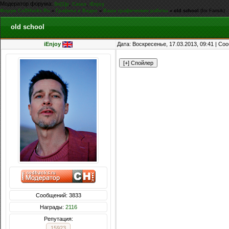
Модератор форума:
,
,
Sn[1]p
Casus
iEnjoy
Форум CoDHacks.Ru
»
Графика и Видео
»
Ваши графические работы
»
old school
(for Fansik)
old school
iEnjoy
Дата: Воскресенье, 17.03.2013, 09:41 | С
Сообщений: 3833
Награды:
2116
Репутация:
15923