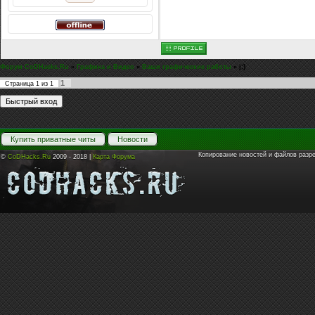
Форум CoDHacks.Ru
»
Графика и Видео
»
Ваши графические работы
»
j:}
1
Страница
1
из
1
Купить приватные читы
Новости
Копирование новостей и файлов разр
©
CoDHacks.Ru
2009 - 2018 |
Карта Форума