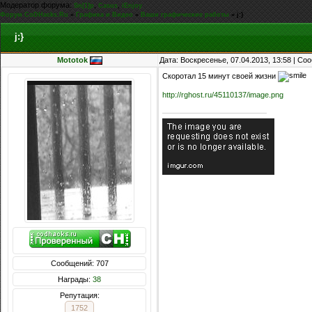
Модератор форума:
,
,
Sn[1]p
Casus
iEnjoy
Форум CoDHacks.Ru
»
Графика и Видео
»
Ваши графические работы
»
j:}
j:}
Mototok
Дата: Воскресенье, 07.04.2013, 13:58 | С
Скоротал 15 минут своей жизни
http://rghost.ru/45110137/image.png
Сообщений: 707
Награды:
38
Репутация:
1752