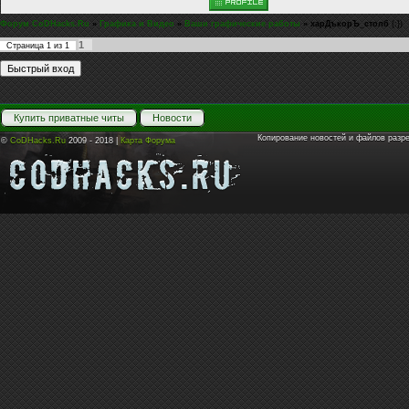
Форум CoDHacks.Ru
»
Графика и Видео
»
Ваши графические работы
»
xapДъкорЪ_столб
(:})
1
Страница
1
из
1
Купить приватные читы
Новости
Копирование новостей и файлов разр
©
CoDHacks.Ru
2009 - 2018 |
Карта Форума