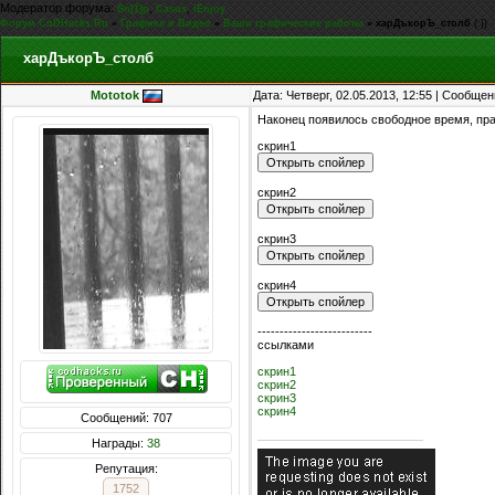
Модератор форума:
,
,
Sn[1]p
Casus
iEnjoy
Форум CoDHacks.Ru
»
Графика и Видео
»
Ваши графические работы
»
xapДъкорЪ_столб
(:})
xapДъкорЪ_столб
Mototok
Дата: Четверг, 02.05.2013, 12:55 | Сообще
Наконец появилось свободное время, пра
скрин1
скрин2
скрин3
скрин4
--------------------------
ссылками
скрин1
скрин2
скрин3
скрин4
Сообщений: 707
Награды:
38
Репутация:
1752