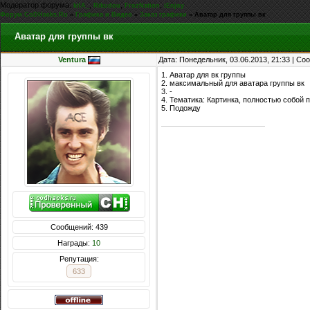
Модератор форума:
,
,
,
kiIA_
Rikudou
FrozNation
iEnjoy
Форум CoDHacks.Ru
»
Графика и Видео
»
Заказ графики
»
Аватар для группы вк
Аватар для группы вк
Ventura
Дата: Понедельник, 03.06.2013, 21:33 | С
1. Аватар для вк группы
2. максимальный для аватара группы вк
3. -
4. Тематика: Картинка, полностью собой
5. Подожду
Сообщений: 439
Награды:
10
Репутация:
633