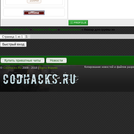
10549
Форум CoDHacks.Ru
»
Графика и Видео
»
Заказ графики
»
Аватар для группы вк
1
Страница
1
из
1
Купить приватные читы
Новости
Копирование новостей и файлов разр
©
CoDHacks.Ru
2009 - 2018 |
Карта Форума