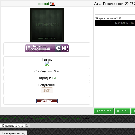
robotd
Дата: Понедельник, 22.07.
Skype - godness150
Титул:
Сообщений: 357
Награды:
170
Репутация:
1534
Форум CoDHacks.Ru
»
Графика и Видео
»
Заказ графики
»
ава
1
Страница
1
из
1