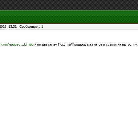
2013, 13:31 | Сообщение #
1
a.com/leagueo....kin.jpg
напсать снизу Покупка/Продажа аккаунтов и ссылочка на группу -