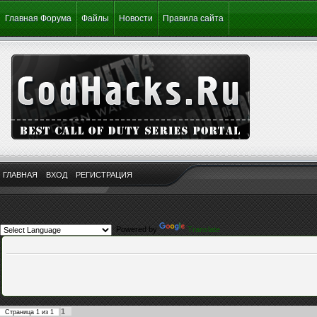
Главная Форума
Файлы
Новости
Правила сайта
ГЛАВНАЯ
ВХОД
РЕГИСТРАЦИЯ
Powered by
Translate
1
Страница
1
из
1