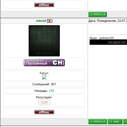
robotd
Дата: Понедельник, 22.07.
Skype - godness150
Титул:
Сообщений: 357
Награды:
170
Репутация:
1534