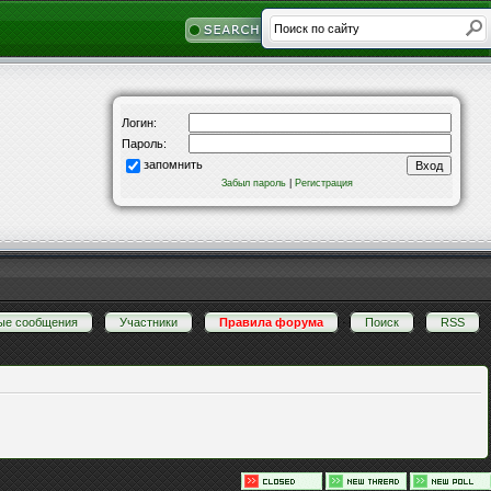
Логин:
Пароль:
запомнить
Забыл пароль
|
Регистрация
ые сообщения
·
Участники
·
Правила форума
·
Поиск
·
RSS