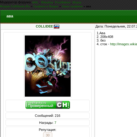
Модератор форума:
,
,
,
kiIA_
Rikudou
FrozNation
iEnjoy
Форум CoDHacks.Ru
»
Графика и Видео
»
Заказ графики
»
ава
ава
COLLIDEE
Дата: Понедельник, 22.07.
1.Ава
2. 208x408
3. без
4. сток -
http://images.wiki
Сообщений: 216
Награды:
7
Репутация:
30