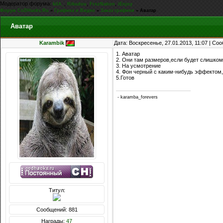
Модератор форума:
,
,
,
kiIA_
Rikudou
FrozNation
iEnjoy
Форум CoDHacks.Ru
»
Графика и Видео
»
Заказ графики
»
Аватар
Аватар
Karambik
Дата: Воскресенье, 27.01.2013, 11:07 | С
1. Аватар
2. Они там размеров,если будет слишко
3. На усмотрение
4. Фон черный с каким-нибудь эффектом,
5.Готов
- karamba_forevers
Титул:
Сообщений: 881
Награды:
47