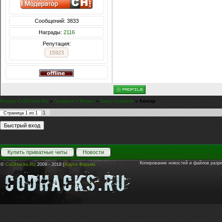
Сообщений: 3833
Награды:
2116
Репутация:
15923
Форум CoDHacks.Ru
»
Графика и Видео
»
Заказ графики
»
Аватар
1
Страница
1
из
1
Купить приватные читы
Новости
Копирование новостей и файлов разр
©
CoDHacks.Ru
2009 - 2018 |
Карта Форума