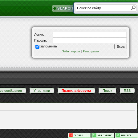
Логин:
Пароль:
запомнить
Забыл пароль
|
Регистрация
ые сообщения
·
Участники
·
Правила форума
·
Поиск
·
RSS