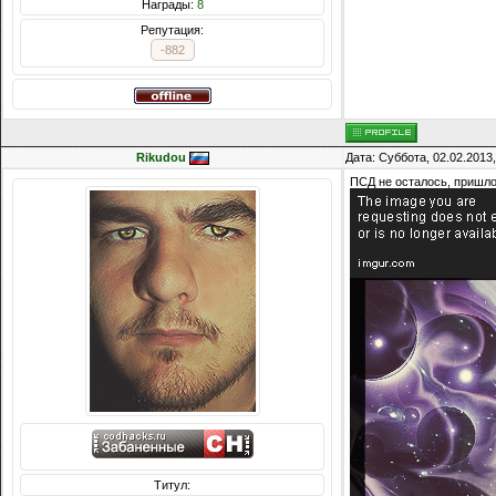
Награды:
8
Репутация:
-882
Rikudou
Дата: Суббота, 02.02.2013
ПСД не осталось, пришло
Титул: