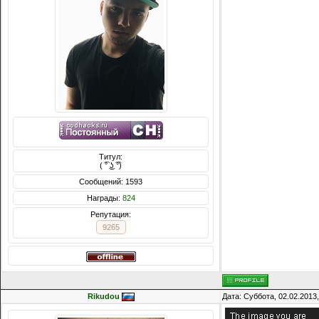
Титул:
( ͡° ͜ʖ ͡°)
Сообщений: 1593
Награды:
824
Репутация:
9265
Rikudou
Дата: Суббота, 02.02.2013