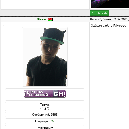
Shooz
Дата: Суббота, 02.02.2013
Забрал работу
Rikudou
Титул:
( ͡° ͜ʖ ͡°)
Сообщений: 1593
Награды:
824
Репутация: