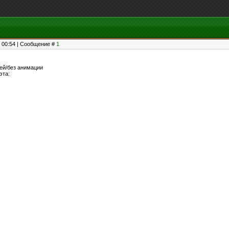
, 00:54 | Сообщение #
1
ей/без анимации
эта: