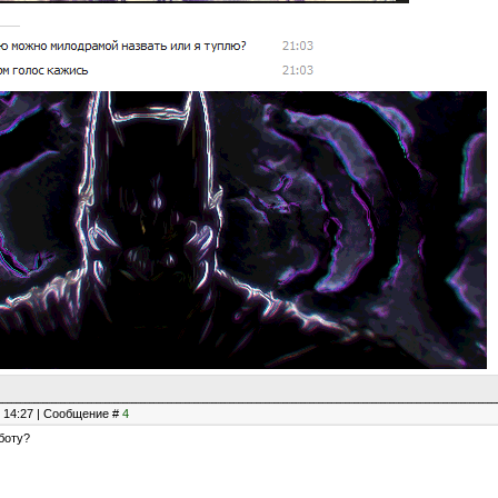
, 14:27 | Сообщение #
4
боту?