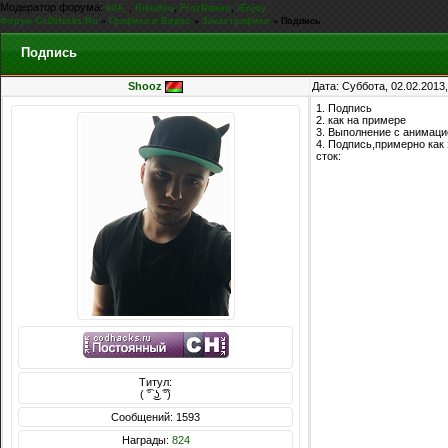
Модератор форума:
,
,
,
kiIA_
Rikudou
FrozNation
iEnjoy
Форум CoDHacks.Ru
»
Графика и Видео
»
Заказ графики
»
Подпись
Подпись
Shooz
Дата: Суббота, 02.02.2013
1. Подпись
2. как на примере
3. Выполнение с анимаци
4. Подпись,примерно как 
сток:
Титул:
( ͡° ͜ʖ ͡°)
Сообщений: 1593
Награды:
824