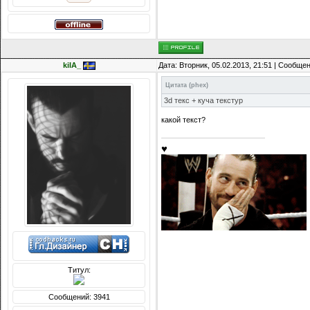
kiIA_
Дата: Вторник, 05.02.2013, 21:51 | Сообще
Цитата
(
phex
)
3d текс + куча текстур
какой текст?
♥
Титул:
Сообщений: 3941