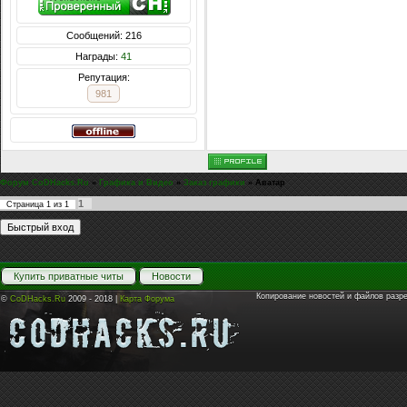
Сообщений: 216
Награды:
41
Репутация:
981
Форум CoDHacks.Ru
»
Графика и Видео
»
Заказ графики
»
Аватар
1
Страница
1
из
1
Купить приватные читы
Новости
Копирование новостей и файлов разр
©
CoDHacks.Ru
2009 - 2018 |
Карта Форума