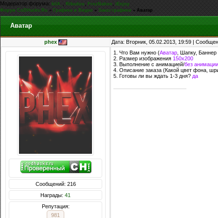
Модератор форума:
,
,
,
kiIA_
Rikudou
FrozNation
iEnjoy
Форум CoDHacks.Ru
»
Графика и Видео
»
Заказ графики
»
Аватар
Аватар
phex
Дата: Вторник, 05.02.2013, 19:59 | Сообще
1. Что Вам нужно (
Аватар
, Шапку, Баннер и
2. Размер изображения
150х200
3. Выполнение с анимацией/
без анимаци
4. Описание заказа (Какой цвет фона, шр
5. Готовы ли вы ждать 1-3 дня?
да
Сообщений: 216
Награды:
41
Репутация:
981