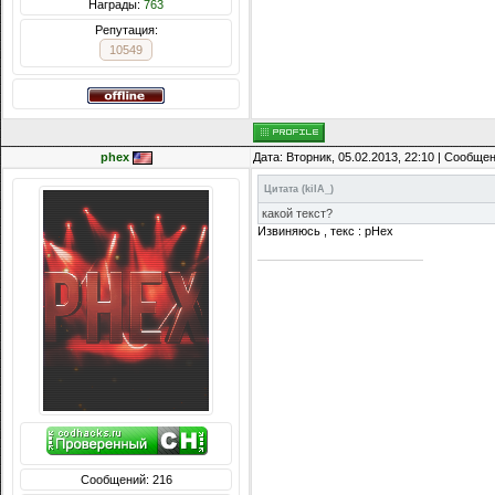
Награды:
763
Репутация:
10549
phex
Дата: Вторник, 05.02.2013, 22:10 | Сообще
Цитата
(
kiIA_
)
какой текст?
Извиняюсь , текс : pHex
Сообщений: 216