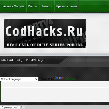
Главная Форума
Файлы
Новости
Правила сайта
ГЛАВНАЯ
ВХОД
РЕГИСТРАЦИЯ
Powered by
Translate
1
Страница
1
из
1