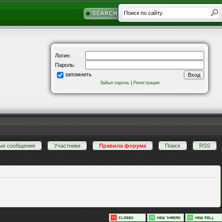
Логин:
Пароль:
запомнить
Забыл пароль
|
Регистрация
ые сообщения
·
Участники
·
Правила форума
·
Поиск
·
RSS