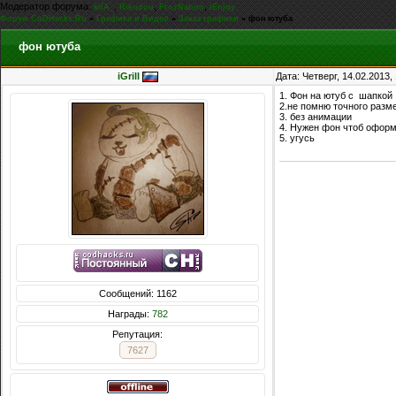
Модератор форума:
,
,
,
kiIA_
Rikudou
FrozNation
iEnjoy
Форум CoDHacks.Ru
»
Графика и Видео
»
Заказ графики
»
фон ютуба
фон ютуба
iGrill
Дата: Четверг, 14.02.2013
1. Фон на ютуб с шапкой
2.не помню точного разм
3. без анимации
4. Нужен фон чтоб оформ
5. угусь
Сообщений: 1162
Награды:
782
Репутация:
7627