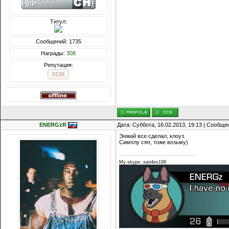
Титул:
Сообщений: 1735
Награды:
308
Репутация:
9136
ENERGzR
Дата: Суббота, 16.02.2013, 19:13 | Сообщ
Энжай все сделал, клоуз.
Симплу сяп, тоже возьму)
My skype: san4es199