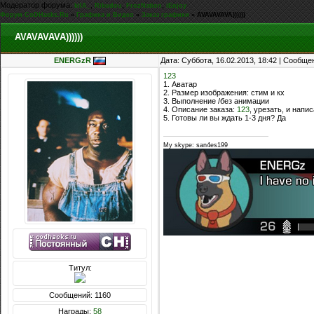
Модератор форума:
,
,
,
kiIA_
Rikudou
FrozNation
iEnjoy
Форум CoDHacks.Ru
»
Графика и Видео
»
Заказ графики
»
AVAVAVAVA))))))
AVAVAVAVA))))))
ENERGzR
Дата: Суббота, 16.02.2013, 18:42 | Сообщ
123
1. Аватар
2. Размер изображения: стим и кх
3. Выполнение /без анимации
4. Описание заказа:
123
, урезать, и нап
5. Готовы ли вы ждать 1-3 дня? Да
My skype: san4es199
Титул:
Сообщений: 1160
Награды:
58