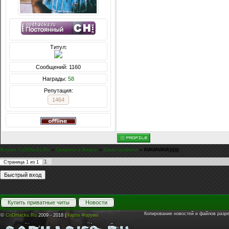
Титул:
Сообщений: 1160
Награды:
58
Репутация:
1464
Форум CoDHacks.Ru
»
Графика и Видео
»
Заказ графики
»
AVAVAVAVA))))))
1
Страница
1
из
1
Купить приватные читы
Новости
Копирование новостей и файлов разр
©
CoDHacks.Ru
2009 - 2018 |
Карта Форума