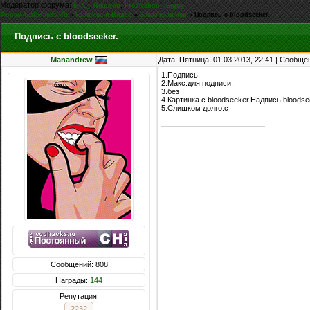
Модератор форума:
,
,
,
kiIA_
Rikudou
FrozNation
iEnjoy
Форум CoDHacks.Ru
»
Графика и Видео
»
Заказ графики
»
Подпись с bloodseeker.
Подпись с bloodseeker.
Manandrew
Дата: Пятница, 01.03.2013, 22:41 | Сообщ
1.Подпись.
2.Макс.для подписи.
3.без
4.Картинка с bloodseeker.Надпись bloods
5.Слишком долго:с
Сообщений: 808
Награды:
144
Репутация:
2232