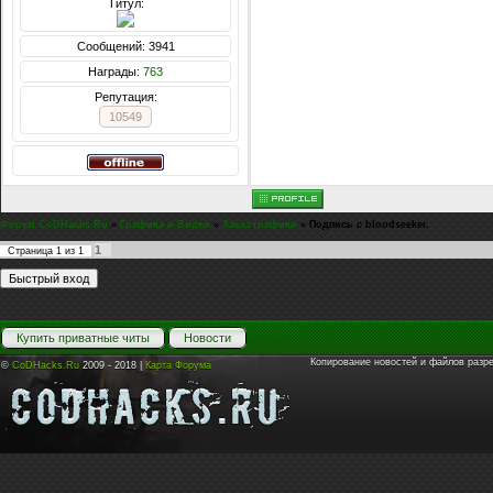
Титул:
Сообщений: 3941
Награды:
763
Репутация:
10549
Форум CoDHacks.Ru
»
Графика и Видео
»
Заказ графики
»
Подпись с bloodseeker.
1
Страница
1
из
1
Купить приватные читы
Новости
Копирование новостей и файлов разр
©
CoDHacks.Ru
2009 - 2018 |
Карта Форума