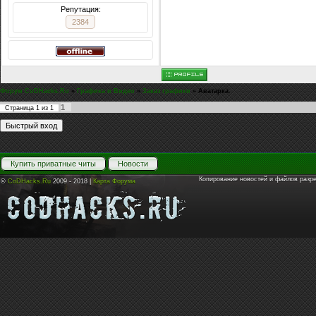
Репутация:
2384
Форум CoDHacks.Ru
»
Графика и Видео
»
Заказ графики
»
Аватарка.
1
Страница
1
из
1
Купить приватные читы
Новости
Копирование новостей и файлов разр
©
CoDHacks.Ru
2009 - 2018 |
Карта Форума