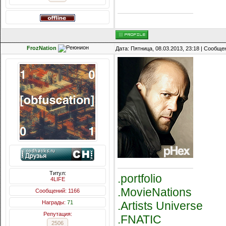
FrozNation
Дата: Пятница, 08.03.2013, 23:18 | Сообщ
Титул:
.portfolio
4LIFE
.MovieNations
Сообщений: 1166
.Artists Universe
Награды:
71
Репутация:
.FNATIC
2506