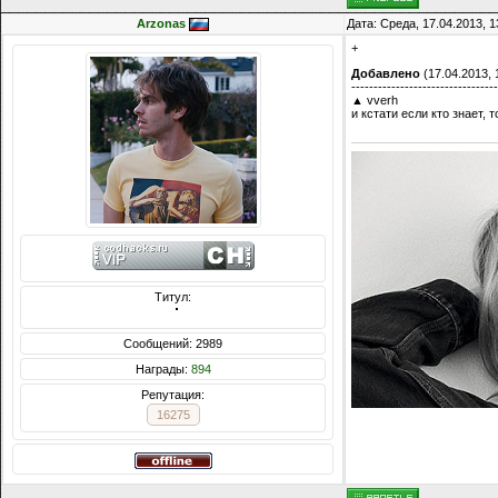
Arzonas
Дата: Среда, 17.04.2013, 
+
Добавлено
(17.04.2013, 
---------------------------------
▲ vverh
и кстати если кто знает,
Титул:
  ̍̍̍̍̍̍̍̍̍̍̍̍̍̍̍̍̍̍̍̍̍̍̍̍̍̍̍̍̍̍̍̍̍̍̍̍̍̍̍̍̍̍̍̍̍̍
Сообщений: 2989
Награды:
894
Репутация:
16275