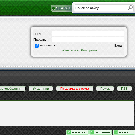
Логин:
Пароль:
запомнить
Забыл пароль
|
Регистрация
ые сообщения
·
Участники
·
Правила форума
·
Поиск
·
RSS