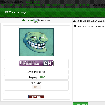
Модератор форума:
,
FiLLiN
iEnjoy
Форум CoDHacks.Ru
»
Серия Battlefield
»
Bad Company 2
»
Технические вопросы
»
BC2 не зах
BC2 не заходит
alex_cool
Дата: Вторник, 16.04.2013
Я один или еще у кого то
Сообщений: 882
Награды:
1195
Репутация:
1919