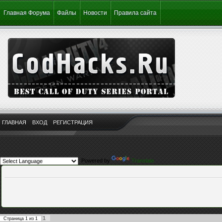
Главная Форума
Файлы
Новости
Правила сайта
ГЛАВНАЯ
ВХОД
РЕГИСТРАЦИЯ
Powered by
Translate
1
Страница
1
из
1