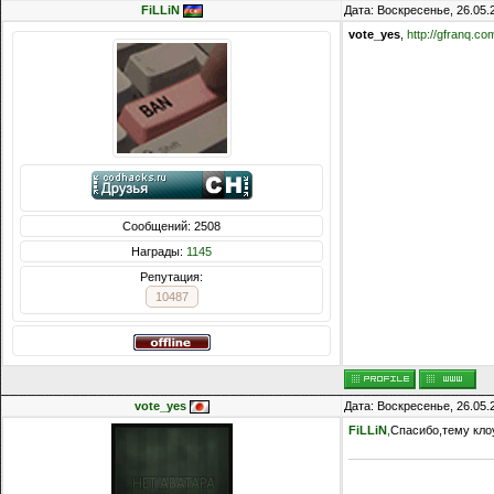
FiLLiN
Дата: Воскресенье, 26.05.
vote_yes
,
http://gfranq.co
Сообщений: 2508
Награды:
1145
Репутация:
10487
vote_yes
Дата: Воскресенье, 26.05.
FiLLiN
,
Спасибо,тему кло