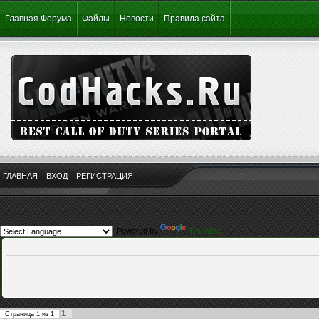
Главная Форума
Файлы
Новости
Правила сайта
ГЛАВНАЯ
ВХОД
РЕГИСТРАЦИЯ
Powered by
Translate
1
Страница
1
из
1