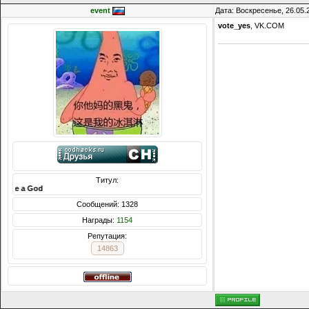
event
Дата: Воскресенье, 26.05.
vote_yes
, VK.COM
Титул:
Like a God
Сообщений: 1328
Награды:
1154
Репутация:
14863