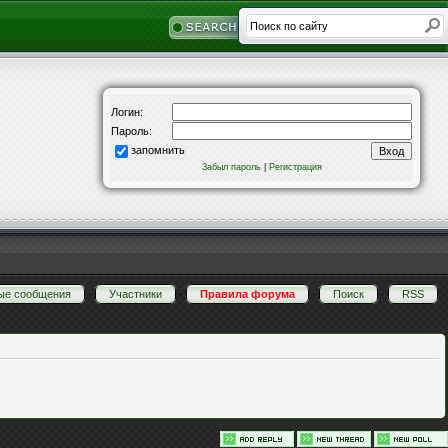
Логин:
Пароль:
запомнить
Забыл пароль
|
Регистрация
ые сообщения
·
Участники
·
Правила форума
·
Поиск
·
RSS