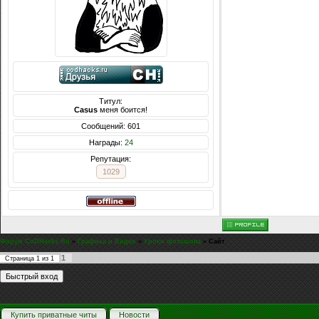
Титул:
Casus
меня боится!
Сообщений: 601
Награды:
24
Репутация:
1029
Форум CoDHacks.Ru
»
Графика и Видео
»
Уроки фотошопа
»
Сайт
1
Страница
1
из
1
Купить приватные читы
Новости