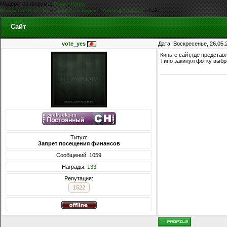
Модератор форума:
,
Casus
iEnjoy
Форум CoDHacks.Ru
»
Графика и Видео
»
Уроки фотошопа
»
Сайт
Сайт
vote_yes
Дата: Воскресенье, 26.05.
Киньте сайт,где представ
Типо закинул фотку выбр
Титул:
Запрет посещения финансов
Сообщений: 1059
Награды:
133
Репутация:
1522