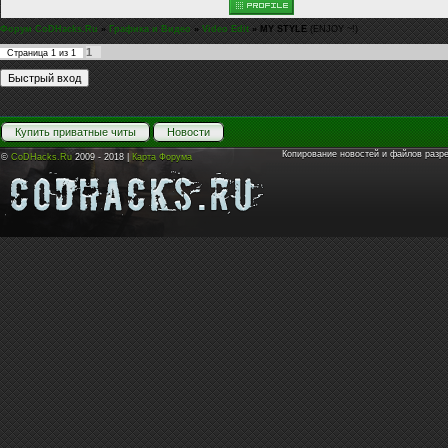
Форум CoDHacks.Ru
»
Графика и Видео
»
Video Edit
»
MY STYLE
(ENJOY ~!)
1
Страница
1
из
1
Купить приватные читы
Новости
Копирование новостей и файлов разр
©
CoDHacks.Ru
2009 - 2018 |
Карта Форума