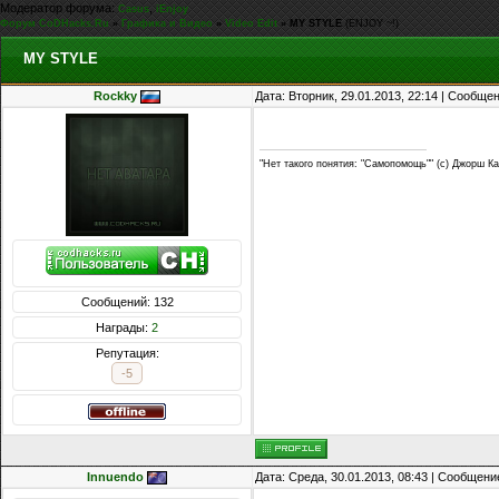
Модератор форума:
,
Casus
iEnjoy
Форум CoDHacks.Ru
»
Графика и Видео
»
Video Edit
»
MY STYLE
(ENJOY ~!)
MY STYLE
Rockky
Дата: Вторник, 29.01.2013, 22:14 | Сообще
"Нет такого понятия: "Самопомощь"" (c) Джорш К
Сообщений: 132
Награды:
2
Репутация:
-5
Innuendo
Дата: Среда, 30.01.2013, 08:43 | Сообщени