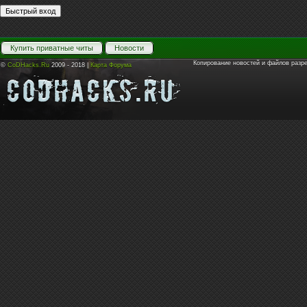
Купить приватные читы
Новости
Копирование новостей и файлов разр
©
CoDHacks.Ru
2009 - 2018 |
Карта Форума