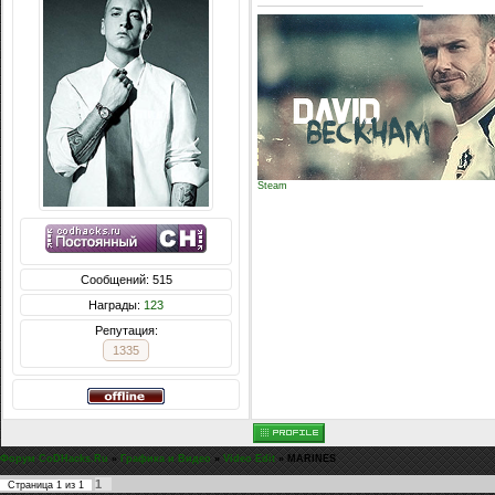
Steam
Сообщений: 515
Награды:
123
Репутация:
1335
Форум CoDHacks.Ru
»
Графика и Видео
»
Video Edit
»
MARINES
1
Страница
1
из
1