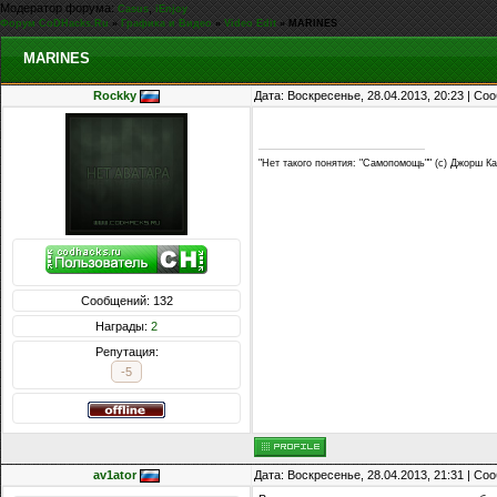
Модератор форума:
,
Casus
iEnjoy
Форум CoDHacks.Ru
»
Графика и Видео
»
Video Edit
»
MARINES
MARINES
Rockky
Дата: Воскресенье, 28.04.2013, 20:23 | С
"Нет такого понятия: "Самопомощь"" (c) Джорш К
Сообщений: 132
Награды:
2
Репутация:
-5
av1ator
Дата: Воскресенье, 28.04.2013, 21:31 | С