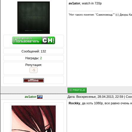
av1ator
, watch in 720p
"Нет такого понятия: "Самопомощь"" (c) Джорш К
Сообщений: 132
Награды:
2
Репутация:
-5
av1ator
Дата: Воскресенье, 28.04.2013, 22:59 | С
Rockky
, да хоть 1080р, все равно очень 