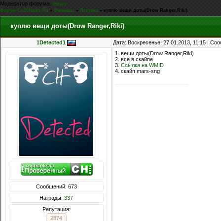
Модератор форума:
iEnjoy
Форум CoDHacks.Ru
»
Финансы
»
Покупка
»
куплю вещи доты(Drow Ranger,Riki)
куплю вещи доты(Drow Ranger,Riki)
1Detected1
Дата: Воскресенье, 27.01.2013, 11:15 | С
1. вещи доты(Drow Ranger,Riki)
2. все в скайпе
3.
Ссылка на WMID
4. скайп mars-sng
Сообщений: 673
Награды:
337
Репутация:
2874