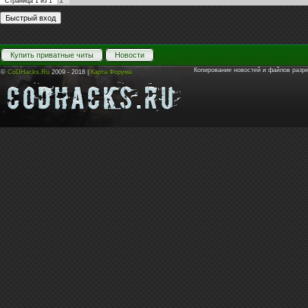
1
Страница
1
из
1
Купить приватные читы
Новости
Копирование новостей и файлов разр
©
CoDHacks.Ru
2009 - 2018 |
Карта Форума