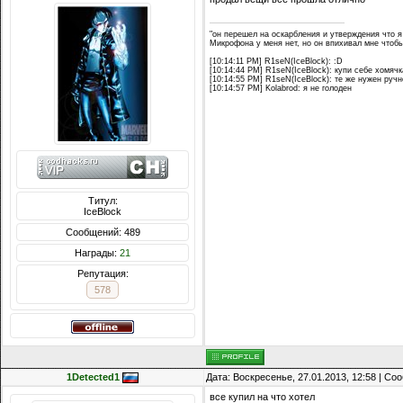
"он перешел на оскарбления и утверждения что я
Микрофона у меня нет, но он впихивал мне чтобы
[10:14:11 PM] R1seN(IceBlock): :D
[10:14:44 PM] R1seN(IceBlock): купи себе хомячк
[10:14:55 PM] R1seN(IceBlock): те же нужен ручн
[10:14:57 PM] Kolabrod: я не голоден
Титул:
IceBlock
Сообщений: 489
Награды:
21
Репутация:
578
1Detected1
Дата: Воскресенье, 27.01.2013, 12:58 | С
все купил на что хотел