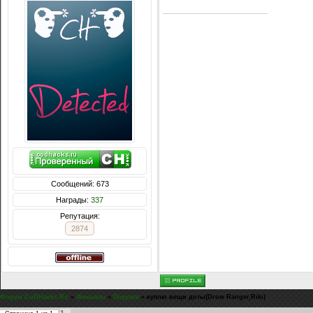
Сообщений: 673
Награды:
337
Репутация:
2874
Форум CoDHacks.Ru
»
Финансы
»
Покупка
»
куплю вещи доты(Drow Ranger,Riki)