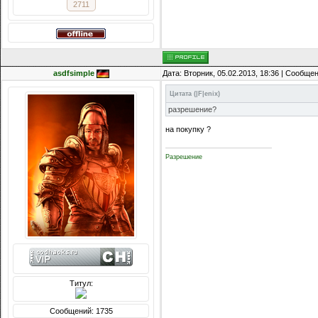
2711
asdfsimple
Дата: Вторник, 05.02.2013, 18:36 | Сообще
Цитата
(
|F|enix
)
разрешение?
на покупку ?
Разрешение
Титул:
Сообщений: 1735