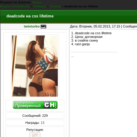
Модератор форума:
iEnjoy
Форум CoDHacks.Ru
»
Финансы
»
Покупка
»
deadcode на css lifetime
deadcode на css lifetime
twinturbo
Дата: Вторник, 05.02.2013, 17:15 | Сообще
1. deadcode на css lifetime
2. Цена: договорная
3. в скайпе скину
4. rast-ganju
...
Сообщений: 229
Награды:
13
Репутация:
177