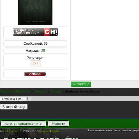
Сообщений: 65
Награды:
25
Репутация:
377
Форум CoDHacks.Ru
»
Финансы
»
Покупка
»
deadcode на css lifetime
1
Страница
1
из
1
Купить приватные читы
Новости
Копирование новостей и файлов разр
©
CoDHacks.Ru
2009 - 2018 |
Карта Форума