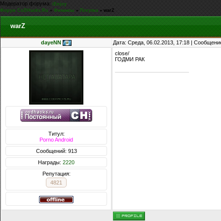
Модератор форума:
iEnjoy
Форум CoDHacks.Ru
»
Финансы
»
Покупка
»
warZ
warZ
dayeNN
Дата: Среда, 06.02.2013, 17:18 | Сообщени
close/
ГОДМИ РАК
Титул:
Porno Android
Сообщений: 913
Награды:
2220
Репутация:
4821