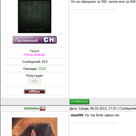
Он на офицалке за 300, зачем мне за 500
Титул:
Porno Android
Сообщений: 913
Награды:
2220
Репутация:
4821
hhhhhhe
Дата: Среда, 06.02.2013, 17:37 | Сообщени
dayeNN
, Ну так йоба эдишн же.