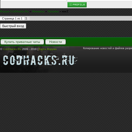
Форум CoDHacks.Ru
»
Финансы
»
Покупка
»
warZ
1
Страница
1
из
1
Купить приватные читы
Новости
Копирование новостей и файлов разр
©
CoDHacks.Ru
2009 - 2018 |
Карта Форума