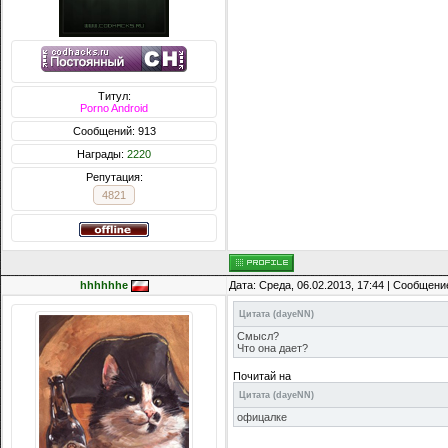
Титул:
Porno Android
Сообщений: 913
Награды:
2220
Репутация:
4821
hhhhhhe
Дата: Среда, 06.02.2013, 17:44 | Сообщени
Цитата
(
dayeNN
)
Смысл?
Что она дает?
Почитай на
Цитата
(
dayeNN
)
офицалке