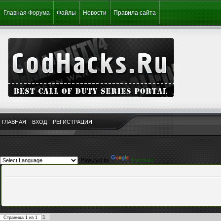
Главная Форума
Файлы
Новости
Правила сайта
ГЛАВНАЯ
ВХОД
РЕГИСТРАЦИЯ
Powered by
Translate
1
Страница
1
из
1