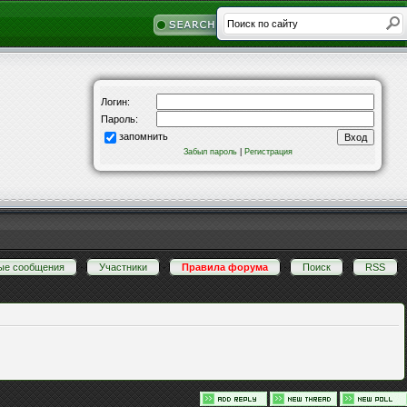
Логин:
Пароль:
запомнить
Забыл пароль
|
Регистрация
ые сообщения
·
Участники
·
Правила форума
·
Поиск
·
RSS