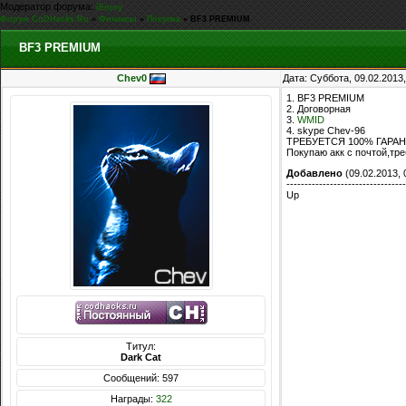
Модератор форума:
iEnjoy
Форум CoDHacks.Ru
»
Финансы
»
Покупка
»
BF3 PREMIUM
BF3 PREMIUM
Chev0
Дата: Суббота, 09.02.2013
1. BF3 PREMIUM
2. Договорная
3.
WMID
4. skype Chev-96
ТРЕБУЕТСЯ 100% ГАРАН
Покупаю акк с почтой,тре
Добавлено
(09.02.2013, 
---------------------------------
Up
Титул:
Dark Cat
Сообщений: 597
Награды:
322