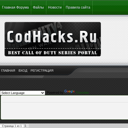
Главная Форума
Файлы
Новости
Правила сайта
ГЛАВНАЯ
ВХОД
РЕГИСТРАЦИЯ
Powered by
Translate
1
Страница
1
из
1