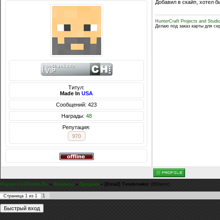
Добавил в скайп, хотел б
HunterCraft Projects and Studi
Делаю под заказ карты для се
Титул:
Made In
USA
Сообщений: 423
Награды:
48
Репутация:
970
Форум CoDHacks.Ru
»
Финансы
»
Продажа
»
[Dota2] Timebreaker
(850wmr)
1
Страница
1
из
1