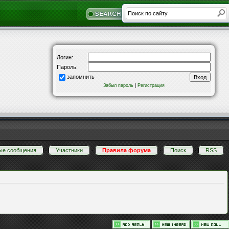
Логин:
Пароль:
запомнить
Забыл пароль
|
Регистрация
ые сообщения
·
Участники
·
Правила форума
·
Поиск
·
RSS