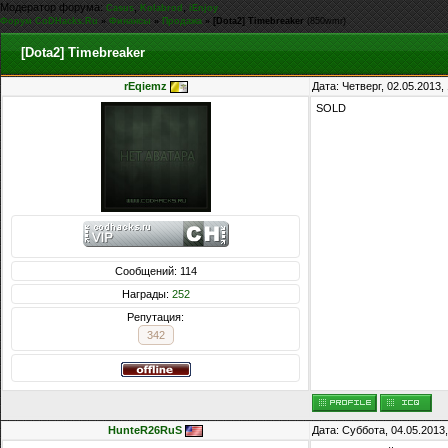
Модератор форума:
,
,
Casus
Kolabrod
iEnjoy
Форум CoDHacks.Ru
»
Финансы
»
Продажа
»
[Dota2] Timebreaker
(850wmr)
[Dota2] Timebreaker
rEqiemz
Дата: Четверг, 02.05.2013
SOLD
Сообщений: 114
Награды:
252
Репутация:
342
HunteR26RuS
Дата: Суббота, 04.05.2013