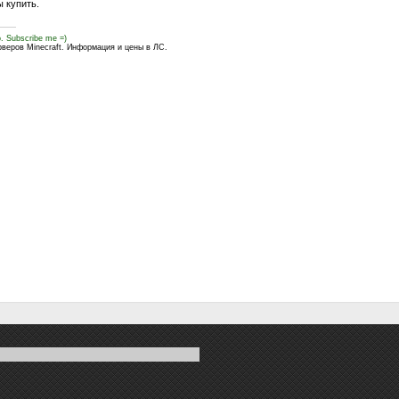
ы купить.
o. Subscribe me =)
рверов Minecraft. Информация и цены в ЛС.