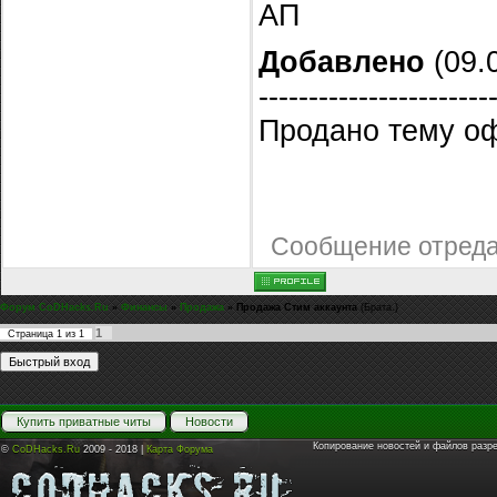
АП
Добавлено
(09.0
-----------------------
Продано тему о
Сообщение отред
Форум CoDHacks.Ru
»
Финансы
»
Продажа
»
Продажа Стим аккаунта
(Брата.)
1
Страница
1
из
1
Купить приватные читы
Новости
Копирование новостей и файлов разр
©
CoDHacks.Ru
2009 - 2018 |
Карта Форума