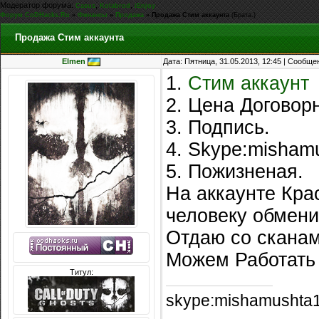
Модератор форума:
,
,
Casus
Kolabrod
iEnjoy
Форум CoDHacks.Ru
»
Финансы
»
Продажа
»
Продажа Стим аккаунта
(Брата.)
Продажа Стим аккаунта
Elmen
Дата: Пятница, 31.05.2013, 12:45 | Сообщ
1.
Стим аккаунт
2. Цена Договор
3. Подпись.
4. Skype:misham
5. Пожизненая.
На аккаунте Крас
человеку обмени
Отдаю со сканам
Можем Работать 
Титул:
skype:mishamushta