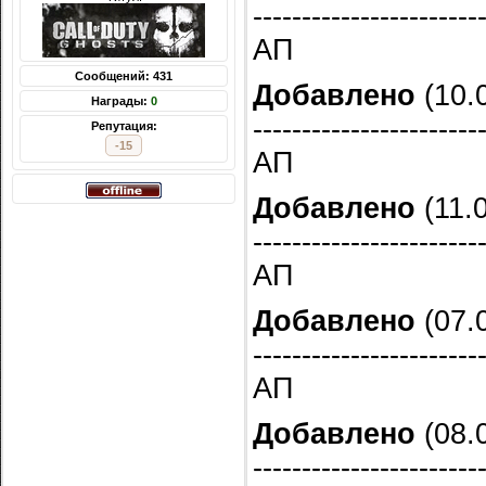
-----------------------
АП
Сообщений: 431
Добавлено
(10.0
Награды:
0
-----------------------
Репутация:
-15
АП
Добавлено
(11.0
-----------------------
АП
Добавлено
(07.0
-----------------------
АП
Добавлено
(08.0
-----------------------