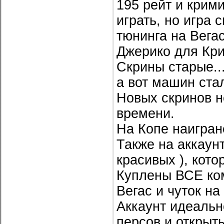
195 рейт и крими
играть, но игра 
тюнинга на Вега
Джерико для Кри
Скрины старые..
а вот машин ста
Новых скринов не
времени.
На Копе наигран
Также на аккаун
красивых ), кото
Куплены ВСЕ ко
Вегас и чуток н
Аккаунт идеальн
персов и открыт