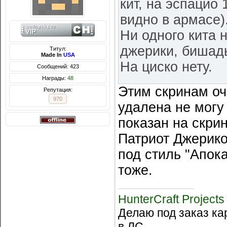
кит, на эспацио 
видно в армасе)
Ни одного кита н
джерики, бишады
Титул:
Made In
USA
На циско нету.
Сообщений: 423
Награды:
48
Этим скринам оч
Репутация:
Доната на моем 
970
удалена не могу
два раза.
показан на скрин
Патриот Джерик
под стиль "Апок
тоже.
HunterCraft Projects
Делаю под заказ ка
в ЛС.