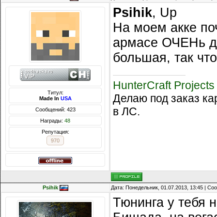
Psihik
, Up
На моем акке поч
армасе ОЧЕНь до
большая, так чт
HunterCraft Projects
Титул:
Делаю под заказ ка
Made In
USA
в ЛС.
Сообщений: 423
Награды:
48
Репутация:
970
Psihik
Дата: Понедельник, 01.07.2013, 13:45 | С
Тюнинга у тебя н