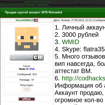
Модератор форума:
,
,
Casus
Kolabrod
iEnjoy
Форум CoDHacks.Ru
»
Финансы
»
Продажа
»
Продам крутой аккаунт APB Reloaded
(Личный акка
Продам крутой аккаунт APB Reloaded
HunteR26RuS
Дата: Четверг, 27.06.2013, 11:12 | Сообще
1. Личный аккаун
2. 3000 рублей
3.
WMID
4. Skype: flatra
5. Много отзывов
вип навсегда, б
Титул:
Made In
USA
аттестат ВМ.
Сообщений: 423
6.
http://codhack
Награды:
48
Информация об 
Репутация:
970
Аккаунт продаю, 
огромное кол-во 