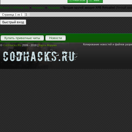
Форум CoDHacks.Ru
»
Финансы
»
Продажа
»
Продам крутой аккаунт APB Reloaded
(Личный акка
1
Страница
1
из
1
Купить приватные читы
Новости
Копирование новостей и файлов разр
©
CoDHacks.Ru
2009 - 2018 |
Карта Форума