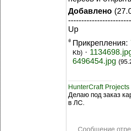
Добавлено
(27.0
-----------------------
Up
Прикрепления:
·
1134698.jp
Kb)
6496454.jpg
(95.
HunterCraft Projects
Делаю под заказ ка
в ЛС.
Сообщение отре