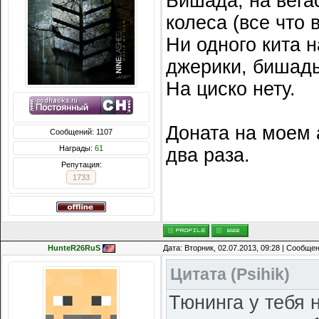
Бишада, на вегас
колеса (все что 
Ни одного кита н
джерики, бишады
На циско нету.
Доната на моем а
Сообщений: 1107
Награды:
61
два раза.
Репутация:
1733
HunteR26RuS
Дата: Вторник, 02.07.2013, 09:28 | Сообще
Цитата
(
Psihik
)
Тюнинга у тебя н