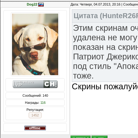
Dog22
Дата: Четверг, 04.07.2013, 20:16 | Сообще
Цитата
(
HunteR26
Этим скринам оч
удалена не могу
показан на скри
Патриот Джерик
под стиль "Апок
тоже.
Скрины пожалуйс
Сообщений: 140
Награды:
116
Репутация:
1452