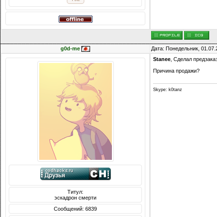
g0d-me
Дата: Понедельник, 01.07.
Stanee
, Сделал предзака
Причина продажи?
Skype: k0tanz
Титул:
эскадрон смерти
Сообщений: 6839