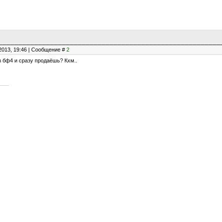
2013, 19:46 | Сообщение #
2
з бф4 и сразу продаёшь? Кхм..