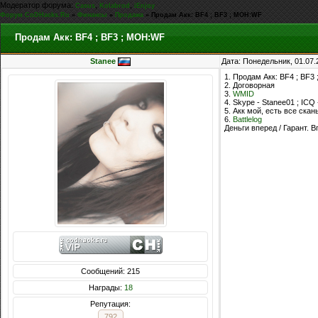
Модератор форума:
,
,
Casus
Kolabrod
iEnjoy
Форум CoDHacks.Ru
»
Финансы
»
Продажа
»
Продам Акк: BF4 ; BF3 ; MOH:WF
Продам Акк: BF4 ; BF3 ; MOH:WF
Stanee
Дата: Понедельник, 01.07.
1. Продам Акк: BF4 ; BF
2. Договорная
3.
WMID
4. Skype - Stanee01 ; ICQ
5. Акк мой, есть все скан
6.
Battlelog
Деньги вперед / Гарант. В
Сообщений: 215
Награды:
18
Репутация:
792