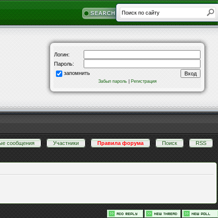
Логин:
Пароль:
запомнить
Забыл пароль
|
Регистрация
ые сообщения
·
Участники
·
Правила форума
·
Поиск
·
RSS