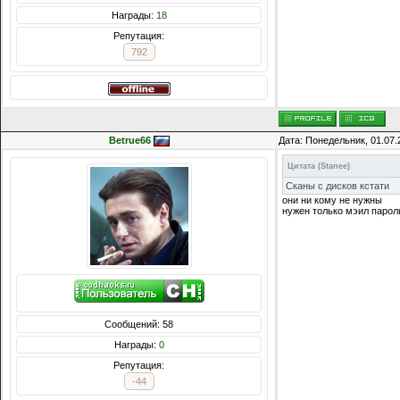
Награды:
18
Репутация:
792
Betrue66
Дата: Понедельник, 01.07.
Цитата
(
Stanee
)
Сканы с дисков кстати
они ни кому не нужны
нужен только мэил парол
Сообщений: 58
Награды:
0
Репутация:
-44