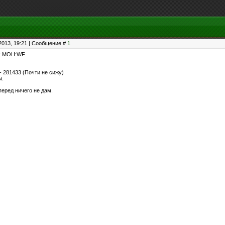
2013, 19:21 | Сообщение #
1
3 ; MOH:WF
 - 281433 (Почти не сижу)
ы.
перед ничего не дам.