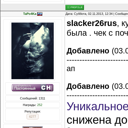
TaPo4Ka
Дата: Суббота, 02.11.2013, 12:34 | Сообще
slacker26rus
, 
была . чек с по
Добавлено
(03.0
-----------------------
ап
Добавлено
(03.0
-----------------------
Сообщений: 1311
Уникальное
Награды:
252
Репутация:
снижена до
6277