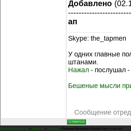
Добавлено
(02.1
-----------------------
ап
Skype: the_tapmen
У одних главные по
штанами.
Нажал
- послушал -
Бешеные мысли при
Сообщение отре
Форум CoDHacks.Ru
»
Финансы
»
Продажа
»
Продажа Darksiders II:Death Lives
(steam gift)