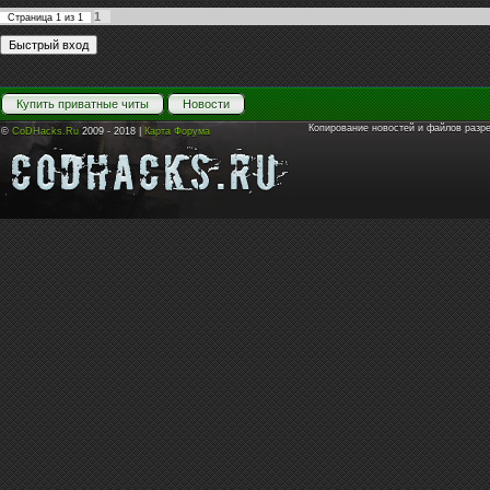
1
Страница
1
из
1
Купить приватные читы
Новости
Копирование новостей и файлов разр
©
CoDHacks.Ru
2009 - 2018 |
Карта Форума