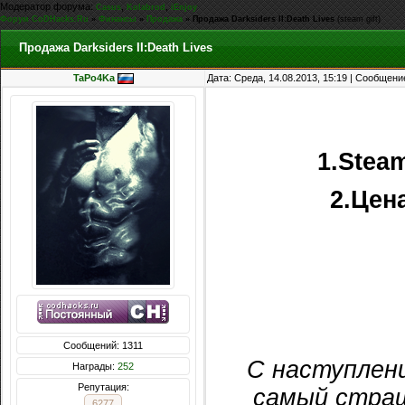
Модератор форума:
,
,
Casus
Kolabrod
iEnjoy
Форум CoDHacks.Ru
»
Финансы
»
Продажа
»
Продажа Darksiders II:Death Lives
(steam gift)
Продажа Darksiders II:Death Lives
TaPo4Ka
Дата: Среда, 14.08.2013, 15:19 | Сообщени
1.Steam
2.Цен
Сообщений: 1311
С наступлен
Награды:
252
Репутация:
самый страш
6277